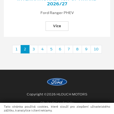
2026/27
Ford Ranger PHEV
Více
1
2
3
4
5
6
7
8
9
10
Copyright ©2026 HLOUCH MOTORS
Obchodní podmínky
Tato stránka používá cookies, které slouží pro zlepšení uživatelského
zážitku, k analytice i cílení reklamy.
Ochrana osobních údajů