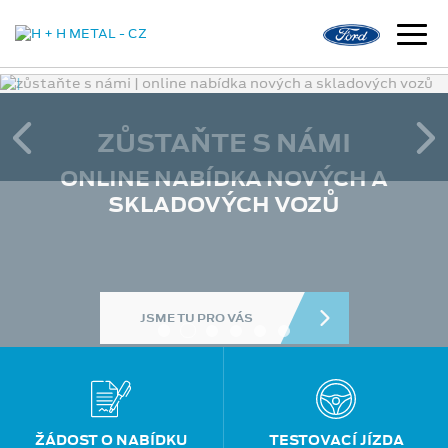
ZŮSTAŇTE S NÁMI
ONLINE NABÍDKA NOVÝCH A
SKLADOVÝCH VOZŮ
ŽÁDOST O NABÍDKU
TESTOVACÍ JÍZDA
JSME TU PRO VÁS
SKLADOVÉ VOZY
OBJEDNAT NA SERVIS