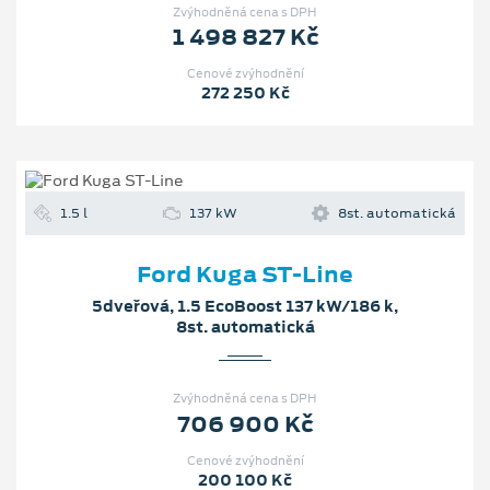
1.5 l
137 kW
8st. automatická
Ford Kuga ST-Line
5dveřová, 1.5 EcoBoost 137 kW/186 k,
8st. automatická
Zvýhodněná cena s DPH
706 900 Kč
Cenové zvýhodnění
200 100 Kč
1.5 l
137 kW
8st. automatická
Ford Kuga ST-Line X