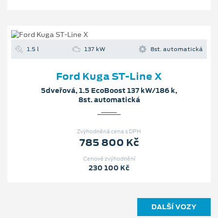
5dveřová, 1.5 EcoBoost 137 kW/186 k,
8st. automatická
Zvýhodněná cena s DPH
785 800 Kč
Cenové zvýhodnění
230 100 Kč
DALŠÍ VOZY