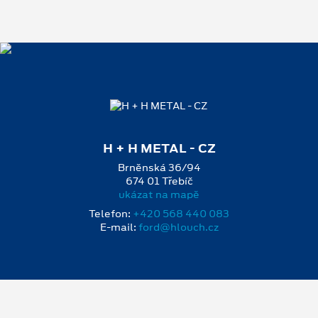
H + H METAL - CZ
Brněnská 36/94
674 01 Třebíč
ukázat na mapě
Telefon:
+420 568 440 083
E-mail:
ford@hlouch.cz
NOVINKY
6. 8. 2026
FORD DÁVÁ ČESKÝ FOTBAL DO
POHYBU