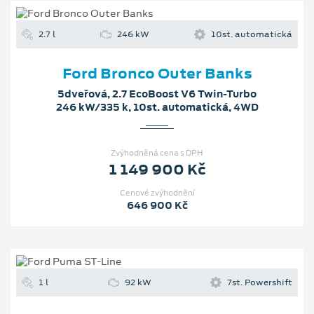
Zvýhodněná cena s DPH
1 149 900 Kč
Cenové zvýhodnění
646 900 Kč
1 l
92 kW
7st. Powershift
Ford Puma ST-Line
5dveřová, 1.0 EcoBoost Hybrid (mHEV)
92 kW/125 k, 7st. Powershift
Zvýhodněná cena s DPH
569 400 Kč