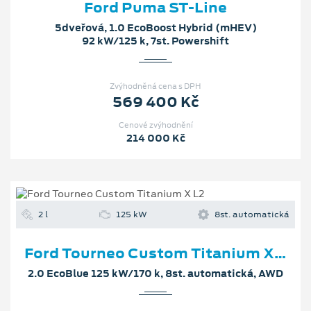
Cenové zvýhodnění
214 000 Kč
2 l
125 kW
8st. automatická
Ford Tourneo Custom Titanium X L2
2.0 EcoBlue 125 kW/170 k, 8st. automatická, AWD
Zvýhodněná cena s DPH
1 498 827 Kč
Cenové zvýhodnění
272 250 Kč