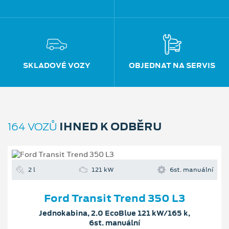
IHNED K ODBĚRU
164 VOZŮ
2 l
121 kW
6st. manuální
Ford Transit Trend 350 L3
Jednokabina, 2.0 EcoBlue 121 kW/165 k,
6st. manuální
Zvýhodněná cena s DPH
900 240 Kč
Cenové zvýhodnění
419 023 Kč