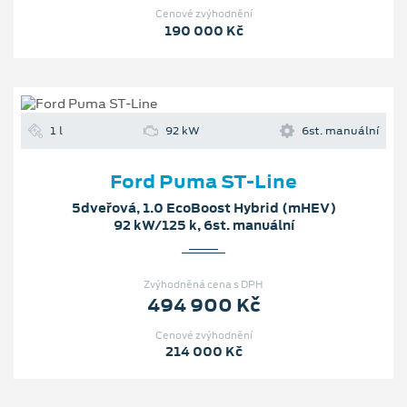
Ford Puma ST-Line
5dveřová, 1.0 EcoBoost Hybrid (mHEV)
92 kW/125 k, 6st. manuální
Zvýhodněná cena s DPH
494 900 Kč
Cenové zvýhodnění
214 000 Kč
2.7 l
246 kW
10st. automatická
Ford Bronco Outer Banks
5dveřová, 2.7 EcoBoost V6 Twin-Turbo
246 kW/335 k, 10st. automatická, 4WD