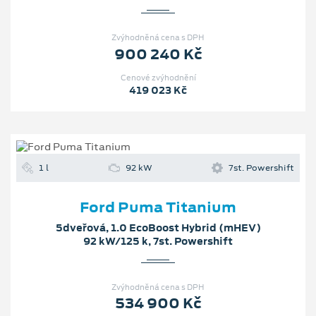
1 l
92 kW
7st. Powershift
Ford Puma Titanium
5dveřová, 1.0 EcoBoost Hybrid (mHEV)
92 kW/125 k, 7st. Powershift
Zvýhodněná cena s DPH
534 900 Kč
Cenové zvýhodnění
190 000 Kč
1 l
92 kW
6st. manuální