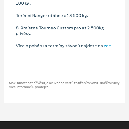
100 kg.
Terénní Ranger utáhne až 3 500 kg.
8-9místné Tourneo Custom pro až 2 500kg
přívěsy.
Více o poháru a termíny závodů najdete na
zde.
Max. hmotnost přívěsu je ovlivněna verzí, zatížením vozu i dalšími vlivy.
Více informací u prodejce.