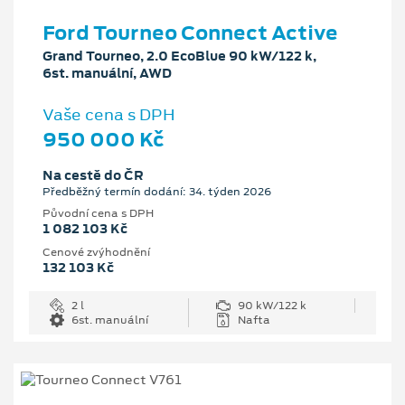
Ford Tourneo Connect Active
Grand Tourneo, 2.0 EcoBlue 90 kW/122 k,
6st. manuální, AWD
Vaše cena s DPH
950 000 Kč
Na cestě do ČR
Předběžný termín dodání: 34. týden 2026
Původní cena s DPH
1 082 103 Kč
Cenové zvýhodnění
132 103 Kč
2 l
90 kW/122 k
6st. manuální
Nafta