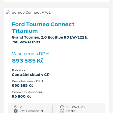
Ford Tourneo Connect
Titanium
Grand Tourneo, 2.0 EcoBlue 90 kW/122 k,
7st. Powershift
Vaše cena s DPH
893 585 Kč
Pobočka
Centrální sklad v ČR
Původní cena s DPH
990 385 Kč
Cenové zvýhodnění
96 800 Kč
2 l
90 kW/122 k
7st. Powershift
Nafta