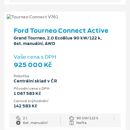
Ford Tourneo Connect Active
Grand Tourneo, 2.0 EcoBlue 90 kW/122 k,
6st. manuální, AWD
Vaše cena s DPH
925 000 Kč
Pobočka
Centrální sklad v ČR
Původní cena s DPH
1 067 583 Kč
Cenové zvýhodnění
142 583 Kč
2 l
90 kW/122 k
6st. manuální
Nafta