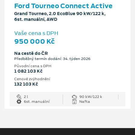
Ford Tourneo Connect Active
Grand Tourneo, 2.0 EcoBlue 90 kW/122 k,
6st. manuální, AWD
Vaše cena s DPH
950 000 Kč
Na cestě do ČR
Předběžný termín dodání: 34. týden 2026
Původní cena s DPH
1 082 103 Kč
Cenové zvýhodnění
132 103 Kč
2 l
90 kW/122 k
6st. manuální
Nafta