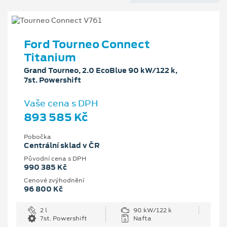
Ford Tourneo Connect
Titanium
Grand Tourneo, 2.0 EcoBlue 90 kW/122 k,
7st. Powershift
Vaše cena s DPH
893 585 Kč
Pobočka
Centrální sklad v ČR
Původní cena s DPH
990 385 Kč
Cenové zvýhodnění
96 800 Kč
2 l
90 kW/122 k
7st. Powershift
Nafta