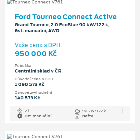
Ford Tourneo Connect Active
Grand Tourneo, 2.0 EcoBlue 90 kW/122 k,
6st. manuální, AWD
Vaše cena s DPH
950 000 Kč
Pobočka
Centrální sklad v ČR
Původní cena s DPH
1 090 573 Kč
Cenové zvýhodnění
140 573 Kč
2 l
90 kW/122 k
6st. manuální
Nafta