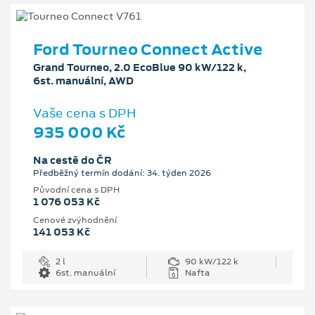
Ford Tourneo Connect Active
Grand Tourneo, 2.0 EcoBlue 90 kW/122 k,
6st. manuální, AWD
Vaše cena s DPH
935 000 Kč
Na cestě do ČR
Předběžný termín dodání: 34. týden 2026
Původní cena s DPH
1 076 053 Kč
Cenové zvýhodnění
141 053 Kč
2 l
90 kW/122 k
6st. manuální
Nafta