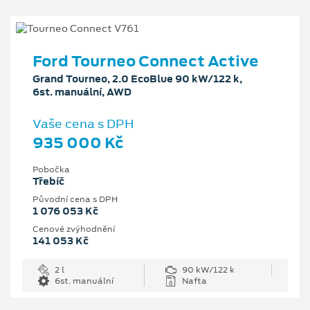
Ford Tourneo Connect Active
Grand Tourneo, 2.0 EcoBlue 90 kW/122 k,
6st. manuální, AWD
Vaše cena s DPH
935 000 Kč
Pobočka
Třebíč
Původní cena s DPH
1 076 053 Kč
Cenové zvýhodnění
141 053 Kč
2 l
90 kW/122 k
6st. manuální
Nafta