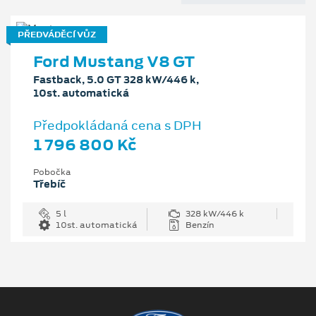
PŘEDVÁDĚCÍ VŮZ
Ford Mustang V8 GT
Fastback, 5.0 GT 328 kW/446 k,
10st. automatická
Předpokládaná cena s DPH
1 796 800 Kč
Pobočka
Třebíč
5 l
328 kW/446 k
10st. automatická
Benzín