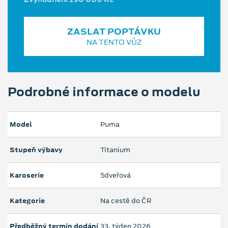
ZASLAT POPTÁVKU
NA TENTO VŮZ
Podrobné informace o modelu
Model
Puma
Stupeň výbavy
Titanium
Karoserie
5dveřová
Kategorie
Na cestě do ČR
Předběžný termín dodání
33. týden 2026