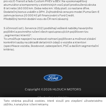
pro vůz E-Transit a řadu Custom PHEV a BEV. Na vysokonapěťový
akumulátor a komponenty u elektrických vozů platí prodloužená záruka
8 let nebo 160 000 km. Doba nebo km: Vždy platí, co nastane dříve.
Dodatečný bonus uváděn s DPH. Zvýhodněná cena pro model Puma Gen⁠-⁠E
zahrnuje bonus 20 000 Kč při financování s Ford Credit.
Předběžný termín dodání vozu do ČR není závazný.
S účinností od 1. července 2021 podléhají veškeré nabídky havarijního
pojištění a povinného ručení všech spolupracujících pojišťoven tzv.
„segmentaci klientů“.
To umožňuje napojení na webové rozhraní pojišťoven a možnost získání
konkrétní sazby na základě detailních údajů o vozidle a klientovi
(specifikace vozidla, škodovost, zabezpečení, PSČ a dalších segmentační
kritéria).
Copyright ©2026 HLOUCH MOTORS
Obchodní podmínky
Tato stránka používá cookies, které slouží pro zlepšení uživatelského
zážitku, k analytice i cílení reklamy.
Ochrana osobních údajů