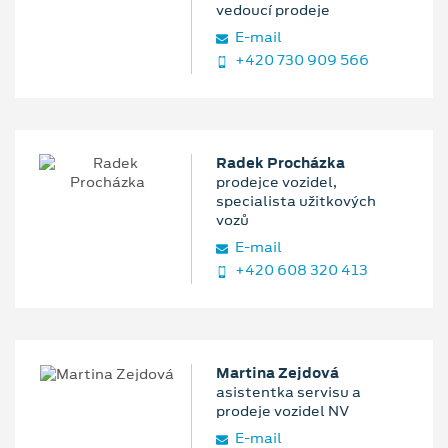
vedoucí prodeje
E‑mail
+420 730 909 566
Radek Procházka
prodejce vozidel,
specialista užitkových
vozů
E‑mail
+420 608 320 413
Martina Zejdová
asistentka servisu a
prodeje vozidel NV
E‑mail