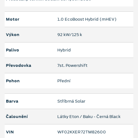
Motor
1.0 EcoBoost Hybrid (mHEV)
Výkon
92 kW/125 k
Palivo
Hybrid
Převodovka
7st. Powershift
Pohon
Přední
Barva
Stříbrná Solar
Čalounění
Látky Eton / Baku - Černá Black
VIN
WF02KXER72TM82600