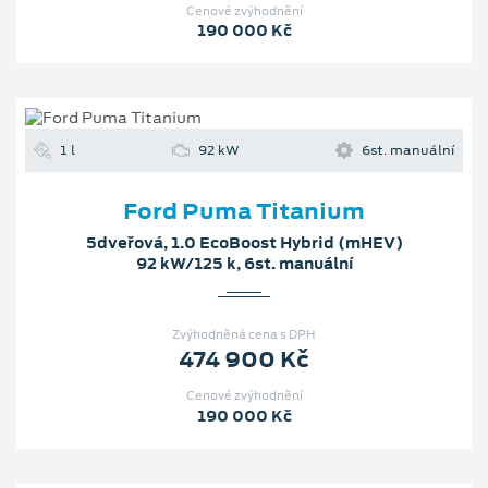
Cenové zvýhodnění
190 000 Kč
1 l
92 kW
6st. manuální
Ford Puma Titanium
5dveřová, 1.0 EcoBoost Hybrid (mHEV)
92 kW/125 k, 6st. manuální
Zvýhodněná cena s DPH
474 900 Kč
Cenové zvýhodnění
190 000 Kč