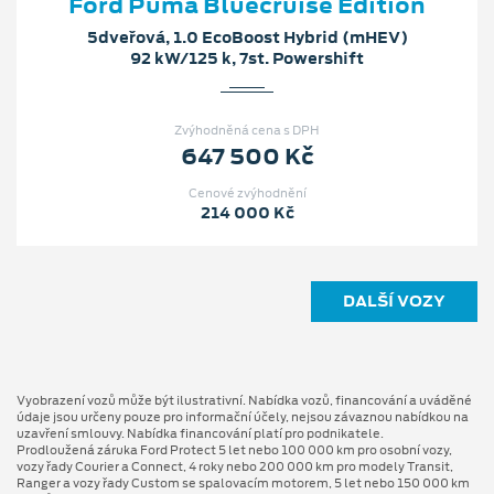
Ford Puma Bluecruise Edition
5dveřová, 1.0 EcoBoost Hybrid (mHEV)
92 kW/125 k, 7st. Powershift
Zvýhodněná cena s DPH
647 500 Kč
Cenové zvýhodnění
214 000 Kč
DALŠÍ VOZY
Vyobrazení vozů může být ilustrativní. Nabídka vozů, financování a uváděné
údaje jsou určeny pouze pro informační účely, nejsou závaznou nabídkou na
uzavření smlouvy. Nabídka financování platí pro podnikatele.
Prodloužená záruka Ford Protect 5 let nebo 100 000 km pro osobní vozy,
vozy řady Courier a Connect, 4 roky nebo 200 000 km pro modely Transit,
Ranger a vozy řady Custom se spalovacím motorem, 5 let nebo 150 000 km