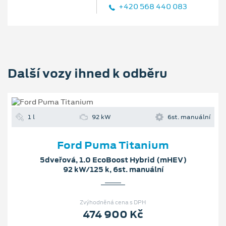
+420 568 440 083
Další vozy ihned k odběru
1 l
92 kW
6st. manuální
Ford Puma Titanium
5dveřová, 1.0 EcoBoost Hybrid (mHEV)
92 kW/125 k, 6st. manuální
Zvýhodněná cena s DPH
474 900 Kč