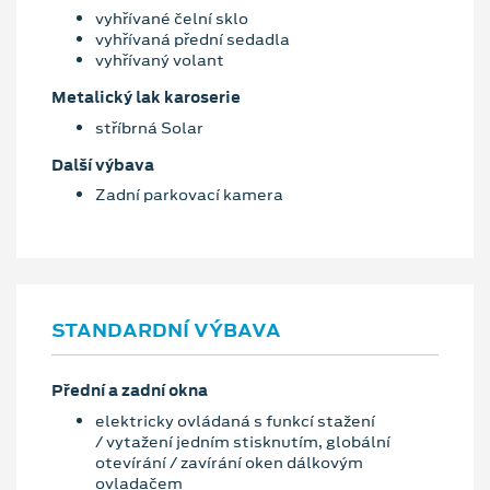
vyhřívané čelní sklo
vyhřívaná přední sedadla
vyhřívaný volant
Metalický lak karoserie
stříbrná Solar
Další výbava
Zadní parkovací kamera
STANDARDNÍ VÝBAVA
Přední a zadní okna
elektricky ovládaná s funkcí stažení
/ vytažení jedním stisknutím, globální
otevírání / zavírání oken dálkovým
ovladačem