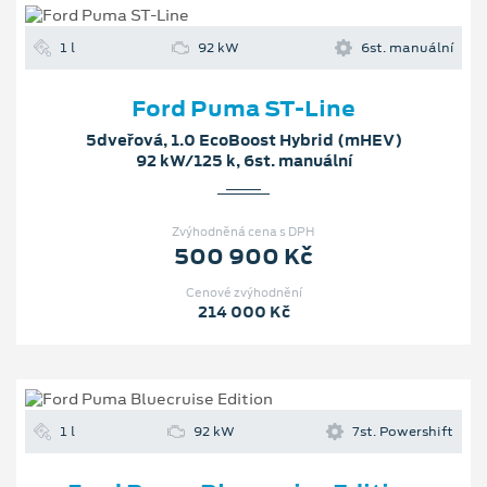
1 l
92 kW
6st. manuální
Ford Puma ST-Line
5dveřová, 1.0 EcoBoost Hybrid (mHEV)
92 kW/125 k, 6st. manuální
Zvýhodněná cena s DPH
500 900 Kč
Cenové zvýhodnění
214 000 Kč
1 l
92 kW
7st. Powershift