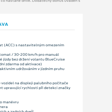
, co nastane dříve. Dodatečný bonus uváděn s
AVA
t (ACC) s nastavitelným omezením
tomat / 30-200 km/h pro manuál
 jízdy bez držení volantu BlueCruise
dní zdarma od aktivace)
ktivním udržováním v jízdním pruhu
vozidel na displeji palubního počítače
nt upravující rychlosti při detekci značky
ho manévru
mera
ích a zadních dveří