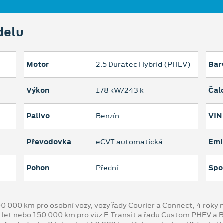
delu
Motor
2.5 Duratec Hybrid (PHEV)
Bar
Výkon
178 kW/243 k
Čal
Palivo
Benzín
VIN
Převodovka
eCVT automatická
Emi
Pohon
Přední
Spo
00 000 km pro osobní vozy, vozy řady Courier a Connect, 4 rok
 let nebo 150 000 km pro vůz E-Transit a řadu Custom PHEV a