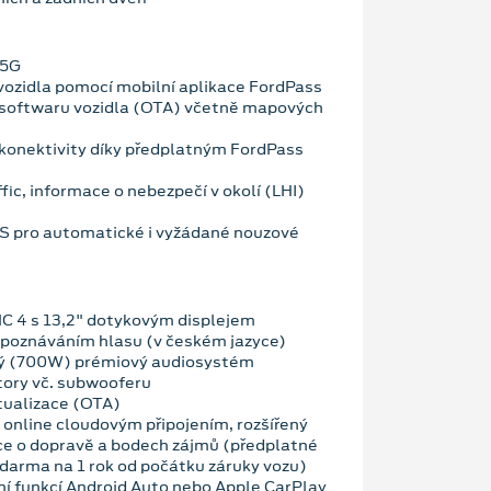
 5G
vozidla pomocí mobilní aplikace FordPass
 softwaru vozidla (OTA) včetně mapových
konektivity díky předplatným FordPass
fic, informace o nebezpečí v okolí (LHI)
OS pro automatické i vyžádané nouzové
C 4 s 13,2" dotykovým displejem
zpoznáváním hlasu (v českém jazyce)
ý (700W) prémiový audiosystém
tory vč. subwooferu
tualizace (OTA)
 online cloudovým připojením, rozšířený
ce o dopravě a bodech zájmů (předplatné
darma na 1 rok od počátku záruky vozu)
ní funkcí Android Auto nebo Apple CarPlay