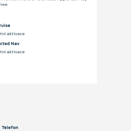
free
ruise
tní aktivace
ected Nav
tní aktivace
Telefon