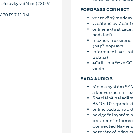
e zásuvky v délce (230 V
FORDPASS CONNECT
5/ 70 R17 110M
vestavěný modem
vzdálené ovládání 
online aktualizace
podkladů
možnost rozšířené 
(např. dopravní
informace Live Traf
a další)
eCall – tlačítko S
volání
SADA AUDIO 3
rádio a systém SYN
a konverzačním ro
Speciálně naladěn
B&O s 10 reproduk
online vzdálené ak
navigační systém s
o aktuální informa
Connected Nav je z
bezdrátové připoje