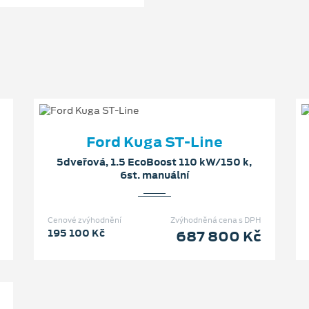
Ford Kuga ST-Line
5dveřová, 1.5 EcoBoost 110 kW/150 k,
6st. manuální
Cenové zvýhodnění
Zvýhodněná cena s DPH
195 100 Kč
687 800 Kč