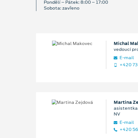
Pondělí – Pátek: 8:00 – 17:00
Sobota: zavřeno
Michal Ma
vedoucí pr
E‑mail
+420 73
Martina Z
asistentka 
NV
E‑mail
+420 56