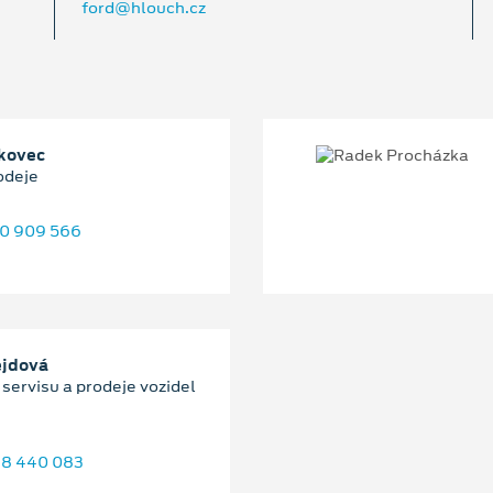
ford@hlouch.cz
kovec
odeje
0 909 566
ejdová
servisu a prodeje vozidel
8 440 083