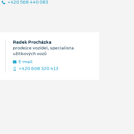
+420 568 440 083
Radek Procházka
prodejce vozidel, specialista
užitkových vozů
E‑mail
+420 608 320 413