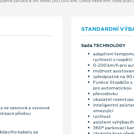
oužená záruka 8 let nebo 160 000 km. Doba nebo km: Vždy platí
STANDARDNÍ VÝB
Sada TECHNOLOGY
adaptivní tempoma
rychlosti v rozpětí:
0-200 km/h pro au
možnost asistované
(předplatné na 90 
Funkce Stop&Go s a
pro automatickou
převodovku
ukazatel rozestupu 
inteligentní asiste
ky se zasouvá a vysouvá
omezující
lizace přívěsu
rychlost
asistent vyhýbací
360° parkovací ka
íjecího kabelu za
chrániče hran předn