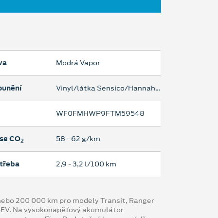
va
Modrá Vapor
ounění
Vinyl/látka Sensico/Hannah - cerna Ebony
WF0FMHWP9FTM59548
se CO
58 ‐ 62 g/km
2
třeba
2,9 ‐ 3,2 l/100 km
y nebo 200 000 km pro modely Transit, Ranger
 BEV. Na vysokonapěťový akumulátor