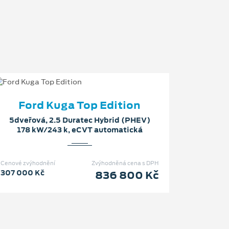
Ford Kuga Top Edition
5dveřová, 2.5 Duratec Hybrid (PHEV)
178 kW/243 k, eCVT automatická
Cenové zvýhodnění
Zvýhodněná cena s DPH
307 000 Kč
836 800 Kč