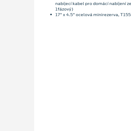
nabíjecí kabel pro domácí nabíjení z
1fázový)
17" x 4.5" ocelová minirezerva, T15