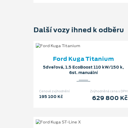
Další vozy ihned k odběru
Ford Kuga Titanium
5dveřová, 1.5 EcoBoost 110 kW/150 k,
6st. manuální
Cenové zvýhodnění
Zvýhodněná cena s DPH
195 100 Kč
629 800 Kč