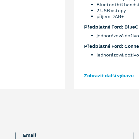
Bluetooth® hands
2 USB vstupy
příjem DAB+
Předplatné Ford: BlueC
jednorázová doživo
Předplatné Ford: Conn
jednorázová doživo
Zobrazit další výbavu
Email