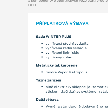
a komponenty u elektrických vozů platí prodl
DPH.
PŘÍPLATKOVÁ VÝBAVA
Sada WINTER PLUS
vyhřívaná přední sedadla
vyhřívaná zadní sedadla
vyhřívané čelní sklo
vyhřívaný volant
Metalický lak karoserie
modrá Vapor Metropolis
Tažné zařízení
plně elektricky sklopné (automatic
stiskem tlačítka) se systémem stabi
Další výbava
Výměna standardně dodávaného nab