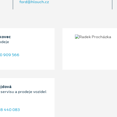
ford@hlouch.cz
kovec
odeje
0 909 566
ejdová
servisu a prodeje vozidel
8 440 083