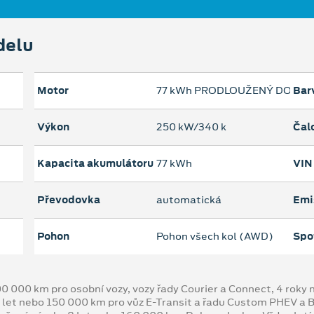
delu
Motor
77 kWh PRODLOUŽENÝ DOJEZD
Bar
Výkon
250 kW/340 k
Čal
Kapacita akumulátoru
77 kWh
VIN
Převodovka
automatická
Emi
Pohon
Pohon všech kol (AWD)
Spo
00 000 km pro osobní vozy, vozy řady Courier a Connect, 4 rok
 let nebo 150 000 km pro vůz E-Transit a řadu Custom PHEV a