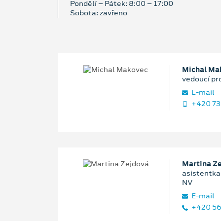
Pondělí – Pátek: 8:00 – 17:00
Sobota: zavřeno
Michal Ma
vedoucí pr
E‑mail
+420 73
Martina Z
asistentka 
NV
E‑mail
+420 56