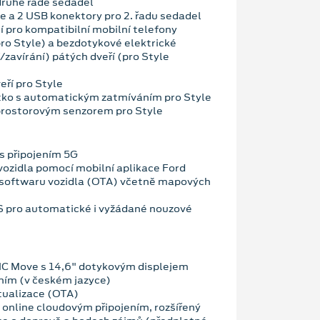
 druhé řadě sedadel
e a 2 USB konektory pro 2. řadu sedadel
í pro kompatibilní mobilní telefony
pro Style) a bezdotykové elektrické
/zavírání) pátých dveří (pro Style
eří pro Style
átko s automatickým zatmíváním pro Style
prostorovým senzorem pro Style
 připojením 5G
vozidla pomocí mobilní aplikace Ford
 softwaru vozidla (OTA) včetně mapových
OS pro automatické i vyžádané nouzové
NC Move s 14,6" dotykovým displejem
ním (v českém jazyce)
tualizace (OTA)
 online cloudovým připojením, rozšířený