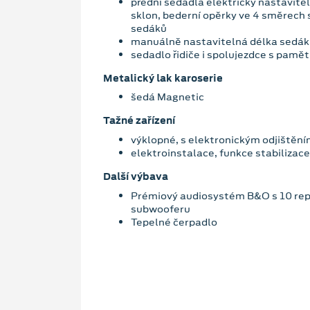
přední sedadla elektricky nastavite
sklon, bederní opěrky ve 4 směrech 
sedáků
manuálně nastavitelná délka sedá
sedadlo řidiče i spolujezdce s pamět
Metalický lak karoserie
šedá Magnetic
Tažné zařízení
výklopné, s elektronickým odjištěn
elektroinstalace, funkce stabilizace
Další výbava
Prémiový audiosystém B&O s 10 rep
subwooferu
Tepelné čerpadlo