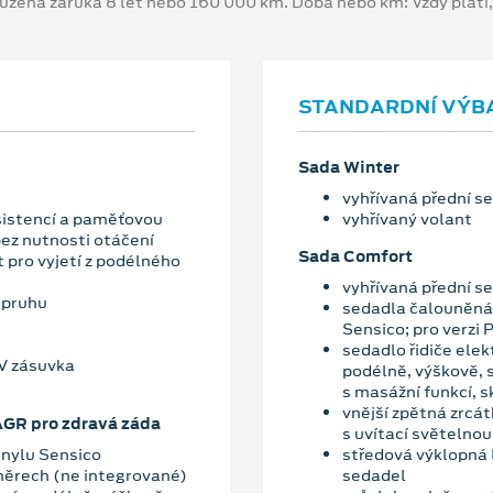
oužená záruka 8 let nebo 160 000 km. Doba nebo km: Vždy platí
STANDARDNÍ VÝB
Sada Winter
vyhřívaná přední s
asistencí a paměťovou
vyhřívaný volant
bez nutnosti otáčení
Sada Comfort
 pro vyjetí z podélného
vyhřívaná přední s
 pruhu
sedadla čalouněná 
Sensico; pro verzi
sedadlo řidiče elek
V zásuvka
podélně, výškově, 
s masážní funkcí, 
vnější zpětná zrcá
 AGR pro zdravá záda
s uvítací světelno
inylu Sensico
středová výklopná 
měrech (ne integrované)
sedadel