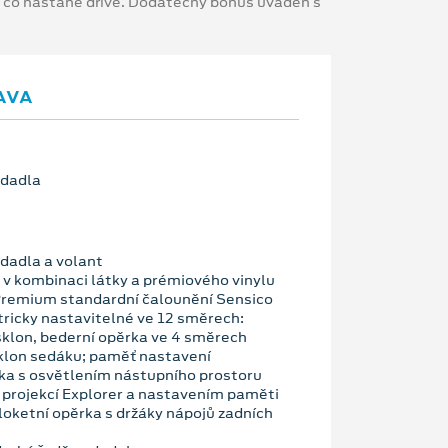
, co nastane dříve. Dodatečný bonus uváděn s
AVA
edadla
edadla a volant
v kombinaci látky a prémiového vinylu
 Premium standardní čalounění Sensico
tricky nastavitelné ve 12 směrech:
sklon, bederní opěrka ve 4 směrech
sklon sedáku; paměť nastavení
tka s osvětlením nástupního prostoru
u projekcí Explorer a nastavením paměti
loketní opěrka s držáky nápojů zadních