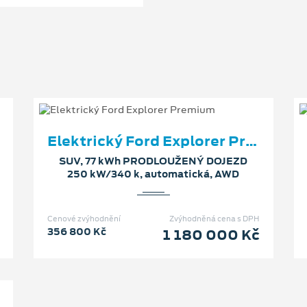
Elektrický Ford Explorer Premium
SUV, 77 kWh PRODLOUŽENÝ DOJEZD
250 kW/340 k, automatická, AWD
Cenové zvýhodnění
Zvýhodněná cena s DPH
356 800 Kč
1 180 000 Kč