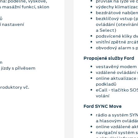
lná: podélně, výškově,
průvlak na lyže ve
s masážní funkcí, sklon
výdechy klimatizac
bezdrátové nabíjen
ků
bezklíčový vstup (
í nastavení
ovládání (otevírání
a Select)
podsvícené kliky dv
vnitřní zpětné zrc
obvodový alarm s 
Propojené služby Ford
ím
vestavěný modem s
 jízdy s přívěsem
vzdálené ovládání 
online aktualizace
podkladů
roduktory vč.
eCall - tlačítko S
volání
Ford SYNC Move
rádio a systém SY
a hlasovým ovládá
online vzdálené ak
navigační systém s