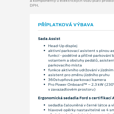
a komponenty u elektrických vozů platí prodl
DPH.
PŘÍPLATKOVÁ VÝBAVA
Sada Assist
Head-Up displej
aktivní parkovací asistent s plnou 
funkcí - podélné a příčné parkování 
volantem a obsluhy pedálů, asistent
parkovacího místa
funkce aktivního udržování v jízdním
asistent pro změnu jízdního pruhu
360stupňová parkovací kamera
Pro Power Onboard™ – 2.3 kW (230
v zavazadlovém prostoru)
Ergonomická sedadla Ford s certifikací
sedadla čalouněná v černé látce a v
hlavové opěrky nastavitelné ve 4 s