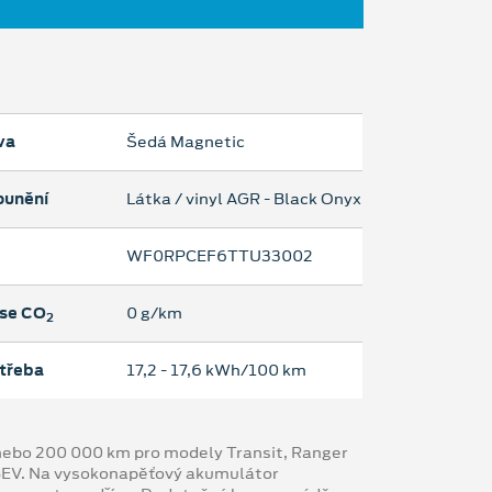
va
Šedá Magnetic
ounění
Látka / vinyl AGR - Black Onyx
WF0RPCEF6TTU33002
se CO
0 g/km
2
třeba
17,2 ‐ 17,6 kWh/100 km
y nebo 200 000 km pro modely Transit, Ranger
 BEV. Na vysokonapěťový akumulátor