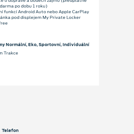
ce o dopravě a bodech zájmů (předplatné
darma po dobu 1 roku)
ní funkcí Android Auto nebo Apple CarPlay
ánka pod displejem My Private Locker
free
my Normální, Eko, Sportovní, Individuální
im Trakce
Telefon