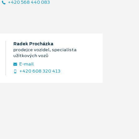
+420 568 440 083
Radek Procházka
prodejce vozidel, specialista
užitkových vozů
E‑mail
+420 608 320 413