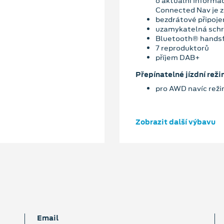
o aktuální informa
Connected Nav je z
bezdrátové připoje
uzamykatelná schr
Bluetooth® hands
7 reproduktorů
příjem DAB+
Přepínatelné jízdní reži
pro AWD navíc rež
Zobrazit další výbavu
Email