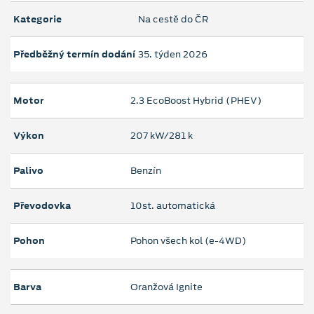
Kategorie
Na cestě do ČR
Předběžný termín dodání
35. týden 2026
Motor
2.3 EcoBoost Hybrid (PHEV)
Výkon
207 kW/281 k
Palivo
Benzín
Převodovka
10st. automatická
Pohon
Pohon všech kol (e-4WD)
Barva
Oranžová Ignite