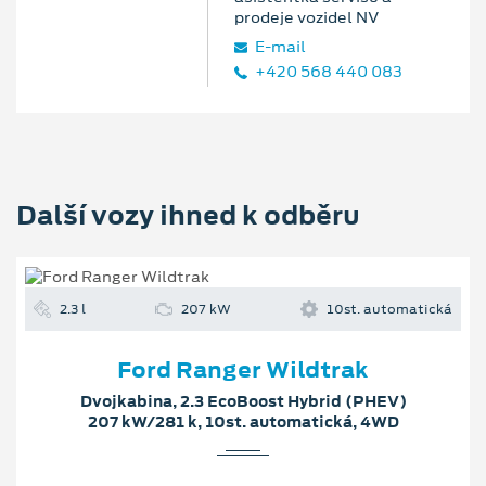
prodeje vozidel NV
E‑mail
+420 568 440 083
Další vozy ihned k odběru
2.3 l
207 kW
10st. automatická
Ford Ranger Wildtrak
Dvojkabina, 2.3 EcoBoost Hybrid (PHEV)
207 kW/281 k, 10st. automatická, 4WD