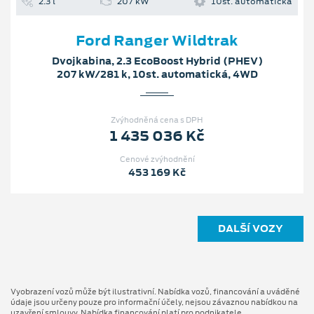
2.3 l
207 kW
10st. automatická
Ford Ranger Wildtrak
Dvojkabina, 2.3 EcoBoost Hybrid (PHEV)
207 kW/281 k, 10st. automatická, 4WD
Zvýhodněná cena s DPH
1 435 036 Kč
Cenové zvýhodnění
453 169 Kč
DALŠÍ VOZY
Vyobrazení vozů může být ilustrativní. Nabídka vozů, financování a uváděné
údaje jsou určeny pouze pro informační účely, nejsou závaznou nabídkou na
uzavření smlouvy. Nabídka financování platí pro podnikatele.