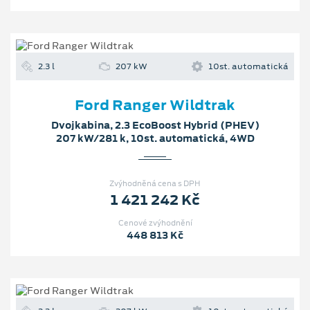
2.3 l
207 kW
10st. automatická
Ford Ranger Wildtrak
Dvojkabina, 2.3 EcoBoost Hybrid (PHEV)
207 kW/281 k, 10st. automatická, 4WD
Zvýhodněná cena s DPH
1 421 242 Kč
Cenové zvýhodnění
448 813 Kč