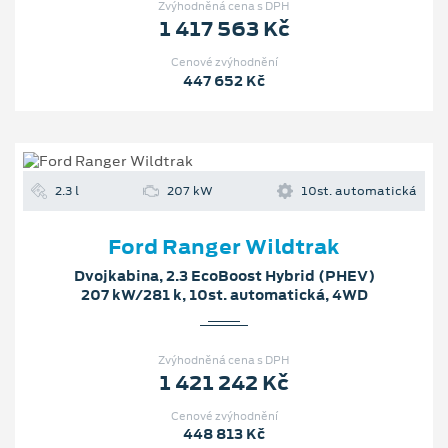
Zvýhodněná cena s DPH
1 417 563 Kč
Cenové zvýhodnění
447 652 Kč
2.3 l
207 kW
10st. automatická
Ford Ranger Wildtrak
Dvojkabina, 2.3 EcoBoost Hybrid (PHEV)
207 kW/281 k, 10st. automatická, 4WD
Zvýhodněná cena s DPH
1 421 242 Kč
Cenové zvýhodnění
448 813 Kč