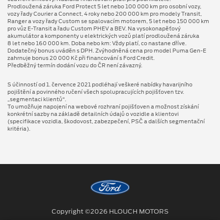
Prodloužená záruka Ford Protect 5 let nebo 100 000 km pro osobní vozy,
vozy řady Courier a Connect, 4 roky nebo 200 000 km pro modely Transit,
Ranger a vozy řady Custom se spalovacím motorem, 5 let nebo 150 000 km
pro vůz E-Transit a řadu Custom PHEV a BEV. Na vysokonapěťový
akumulátor a komponenty u elektrických vozů platí prodloužená záruka
8 let nebo 160 000 km. Doba nebo km: Vždy platí, co nastane dříve.
Dodatečný bonus uváděn s DPH. Zvýhodněná cena pro model Puma Gen⁠-⁠E
zahrnuje bonus 20 000 Kč při financování s Ford Credit.
Předběžný termín dodání vozu do ČR není závazný.
S účinností od 1. července 2021 podléhají veškeré nabídky havarijního
pojištění a povinného ručení všech spolupracujících pojišťoven tzv.
„segmentaci klientů“.
To umožňuje napojení na webové rozhraní pojišťoven a možnost získání
konkrétní sazby na základě detailních údajů o vozidle a klientovi
(specifikace vozidla, škodovost, zabezpečení, PSČ a dalších segmentační
kritéria).
Copyright ©2026 HLOUCH MOTORS