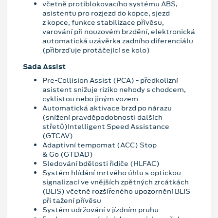
včetně protiblokovacího systému ABS,
asistentu pro rozjezd do kopce, sjezd
z kopce, funkce stabilizace přívěsu,
varování při nouzovém brzdění, elektronická
automatická uzávěrka zadního diferenciálu
(přibrzďuje protáčející se kolo)
Sada Assist
Pre-Collision Assist (PCA) - předkolizní
asistent snižuje riziko nehody s chodcem,
cyklistou nebo jiným vozem
Automatická aktivace brzd po nárazu
(snížení pravděpodobnosti dalších
střetů)Intelligent Speed Assistance
(GTCAV)
Adaptivní tempomat (ACC) Stop
& Go (GTDAD)
Sledování bdělosti řidiče (HLFAC)
Systém hlídání mrtvého úhlu s optickou
signalizací ve vnějších zpětných zrcátkách
(BLIS) včetně rozšířeného upozornění BLIS
při tažení přívěsu
Systém udržování v jízdním pruhu