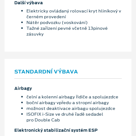
Další výbava
Elektricky ovládaný rolovací kryt hliníkový v
černém provedení
Nátěr podvozku (voskování)
Tažné zařízení pevné včetně 13pinové
zásuvky
STANDARDNÍ VÝBAVA
Airbagy
čelní a kolenní airbagy řidiče a spolujezdce
boční airbagy vpředu a stropní airbagy
možnost deaktivace airbagu spolujezdce
ISOFIX i-Size ve druhé řadě sedadel
pro Double Cab
Elektronický stabilizační systém ESP