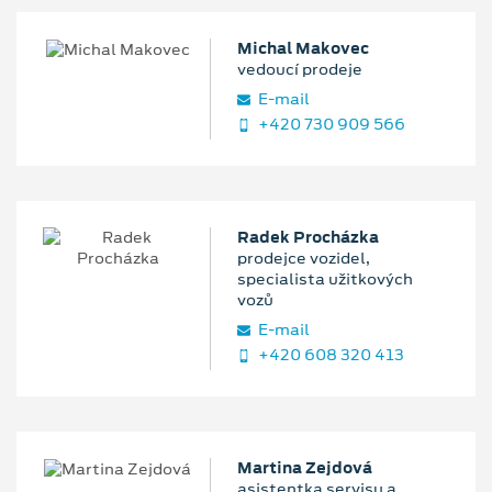
Michal Makovec
vedoucí prodeje
E‑mail
+420 730 909 566
Radek Procházka
prodejce vozidel,
specialista užitkových
vozů
E‑mail
+420 608 320 413
Martina Zejdová
asistentka servisu a