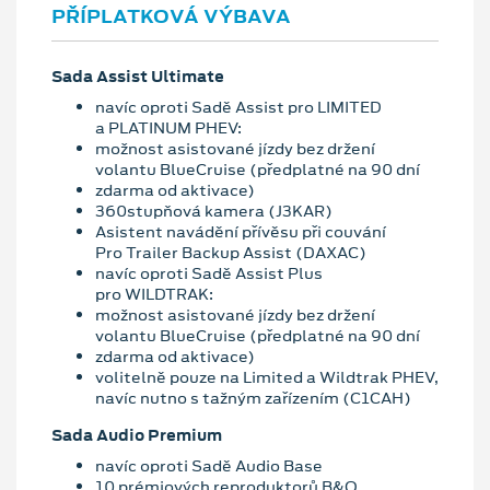
PŘÍPLATKOVÁ VÝBAVA
Sada Assist Ultimate
navíc oproti Sadě Assist pro LIMITED
a PLATINUM PHEV:
možnost asistované jízdy bez držení
volantu BlueCruise (předplatné na 90 dní
zdarma od aktivace)
360stupňová kamera (J3KAR)
Asistent navádění přívěsu při couvání
Pro Trailer Backup Assist (DAXAC)
navíc oproti Sadě Assist Plus
pro WILDTRAK:
možnost asistované jízdy bez držení
volantu BlueCruise (předplatné na 90 dní
zdarma od aktivace)
volitelně pouze na Limited a Wildtrak PHEV,
navíc nutno s tažným zařízením (C1CAH)
Sada Audio Premium
navíc oproti Sadě Audio Base
10 prémiových reproduktorů B&O