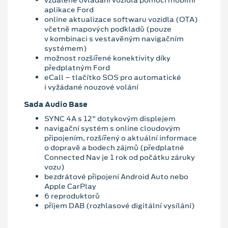
vzdálené ovládání vozidla pomocí mobilní
aplikace Ford
online aktualizace softwaru vozidla (OTA)
včetně mapových podkladů (pouze
v kombinaci s vestavěným navigačním
systémem)
možnost rozšířené konektivity díky
předplatným Ford
eCall – tlačítko SOS pro automatické
i vyžádané nouzové volání
Sada Audio Base
SYNC 4A s 12" dotykovým displejem
navigační systém s online cloudovým
připojením, rozšířený o aktuální informace
o dopravě a bodech zájmů (předplatné
Connected Nav je 1 rok od počátku záruky
vozu)
bezdrátové připojení Android Auto nebo
Apple CarPlay
6 reproduktorů
příjem DAB (rozhlasové digitální vysílání)