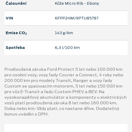
Čalounění
Kůže Micro Rib - Ebony
VIN
6FPP2HMJ9PTU85787
Emise CO
143 g/km
2
Spotřeba
6,3 l/100 km
Prodloužená záruka Ford Protect 5 let nebo 100 000 km
pro osobní vozy, vozy řady Courier a Connect, 4 roky nebo
200 000 km pro modely Transit, Ranger a vozy řady
Custom se spalovacím motorem, 5 let nebo 150 000 km
pro vůz E-Transit a řadu Custom PHEV a BEV. Na
vysokonapěťový akumulátor a komponenty u elektrických
vozů platí prodloužená záruka 8 let nebo 160 000 km.
Doba nebo km: Vždy platí, co nastane dříve. Dodatečný
bonus uváděn s DPH.