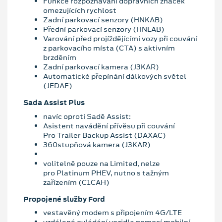
Funkce rozpoznávání dopravních značek
omezujících rychlost
Zadní parkovací senzory (HNKAB)
Přední parkovací senzory (HNLAB)
Varování před projíždějícími vozy při couvání
z parkovacího místa (CTA) s aktivním
brzděním
Zadní parkovací kamera (J3KAR)
Automatické přepínání dálkových světel
(JEDAF)
Sada Assist Plus
navíc oproti Sadě Assist:
Asistent navádění přívěsu při couvání
Pro Trailer Backup Assist (DAXAC)
360stupňová kamera (J3KAR)
volitelně pouze na Limited, nelze
pro Platinum PHEV, nutno s tažným
zařízením (C1CAH)
Propojené služby Ford
vestavěný modem s připojením 4G/LTE