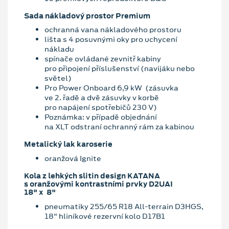
Sada nákladový prostor Premium
ochranná vana nákladového prostoru
lišta s 4 posuvnými oky pro uchycení
nákladu
spínače ovládané zevnitř kabiny
pro připojení příslušenství (navijáku nebo
světel)
Pro Power Onboard 6,9 kW (zásuvka
ve 2. řadě a dvě zásuvky v korbě
pro napájení spotřebičů 230 V)
Poznámka: v případě objednání
na XLT odstraní ochranný rám za kabinou
Metalický lak karoserie
oranžová Ignite
Kola z lehkých slitin design KATANA
s oranžovými kontrastními prvky D2UAI
18" x 8"
pneumatiky 255/65 R18 All-terrain D3HGS,
18" hliníkové rezervní kolo D17B1