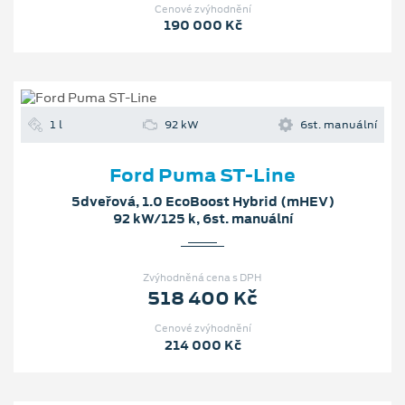
Cenové zvýhodnění
190 000 Kč
1 l
92 kW
6st. manuální
Ford Puma ST-Line
5dveřová, 1.0 EcoBoost Hybrid (mHEV)
92 kW/125 k, 6st. manuální
Zvýhodněná cena s DPH
518 400 Kč
Cenové zvýhodnění
214 000 Kč