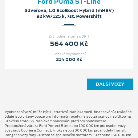
Ford Puma ST-Line
5dveřová, 1.0 EcoBoost Hybrid (mHEV)
92 kW/125 k, 7st. Powershift
Zvýhodněná cena s DPH
564 400 Kč
Cenové zvýhodnění
214 000 Kč
DALŠÍ VOZY
Vyobrazení vozů může být ilustrativní. Nabídka vozů, financování a uváděné
údaje jsou určeny pouze pro informační účely, nejsou závaznou nabídkou na
uzavření smlouvy. Nabídka financování platí pro podnikatele.
Prodloužená záruka Ford Protect 5 let nebo 100 000 km pro osobní vozy,
vozy řady Courier a Connect, 4 roky nebo 200 000 km pro modely Transit,
Ranger a vozy řady Custom se spalovacím motorem, 5 let nebo 150 000 km