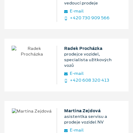
vedoucí prodeje
E‑mail
+420 730 909 566
Radek Procházka
prodejce vozidel,
specialista užitkových
vozů
E‑mail
+420 608 320 413
Martina Zejdová
asistentka servisu a
prodeje vozidel NV
E‑mail