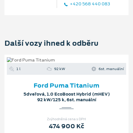
+420 568 440 083
Další vozy ihned k odběru
1 l
92 kW
6st. manuální
Ford Puma Titanium
5dveřová, 1.0 EcoBoost Hybrid (mHEV)
92 kW/125 k, 6st. manuální
Zvýhodněná cena s DPH
474 900 Kč