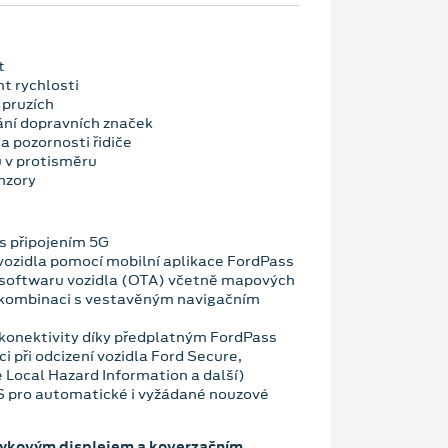
t
nt rychlosti
 pruzích
ní dopravních značek
a pozornosti řidiče
u v protisměru
nzory
 připojením 5G
vozidla pomocí mobilní aplikace FordPass
 softwaru vozidla (OTA) včetně mapových
 kombinaci s vestavěným navigačním
konektivity díky předplatným FordPass
i při odcizení vozidla Ford Secure,
 Local Hazard Information a další)
OS pro automatické i vyžádané nouzové
tykovým displejem a koverzačním