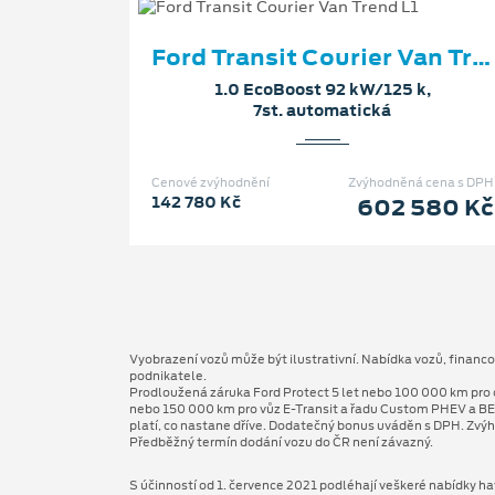
Ford Transit Courier Van Trend L1
1.0 EcoBoost 92 kW/125 k,
7st. automatická
Cenové zvýhodnění
Zvýhodněná cena s DPH
142 780 Kč
602 580 Kč
Vyobrazení vozů může být ilustrativní. Nabídka vozů, financ
podnikatele.
Prodloužená záruka Ford Protect 5 let nebo 100 000 km pro 
nebo 150 000 km pro vůz E-Transit a řadu Custom PHEV a BE
platí, co nastane dříve. Dodatečný bonus uváděn s DPH. Zvýh
Předběžný termín dodání vozu do ČR není závazný.
S účinností od 1. července 2021 podléhají veškeré nabídky hav