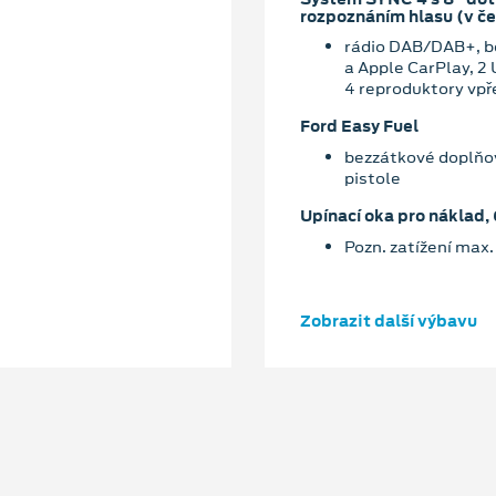
rozpoznáním hlasu (v č
rádio DAB/DAB+, be
a Apple CarPlay, 2
4 reproduktory vpř
Ford Easy Fuel
bezzátkové doplňov
pistole
Upínací oka pro náklad, 
Pozn. zatížení max
Zobrazit další výbavu