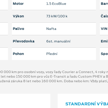
Motor
1.5 EcoBlue
Bar
Výkon
73 kW/100 k
Čal
Palivo
Nafta
VIN
Převodovka
6st. manuální
Emi
Pohon
Přední
Spo
00 000 km pro osobní vozy, vozy řady Courier a Connect, 4 rok
 let nebo 150 000 km pro vůz E-Transit a řadu Custom PHEV a
oužená záruka 8 let nebo 160 000 km. Doba nebo km: Vždy platí
STANDARDNÍ VÝB