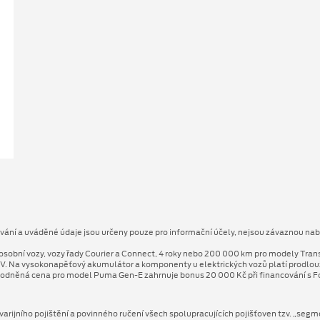
ování a uváděné údaje jsou určeny pouze pro informační účely, nejsou závaznou nab
osobní vozy, vozy řady Courier a Connect, 4 roky nebo 200 000 km pro modely Tran
V. Na vysokonapěťový akumulátor a komponenty u elektrických vozů platí prodlo
odněná cena pro model Puma Gen⁠-⁠E zahrnuje bonus 20 000 Kč při financování s Fo
arijního pojištění a povinného ručení všech spolupracujících pojišťoven tzv. „segm