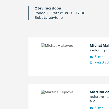
Otevírací doba
Pondělí – Pátek: 8:00 – 17:00
Sobota: zavřeno
Michal Ma
vedoucí pr
E‑mail
+420 73
Martina Z
asistentka 
NV
E‑mail