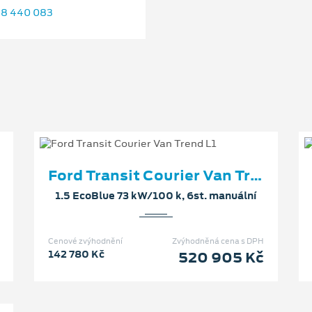
8 440 083
Ford Transit Courier Van Trend L1
1.5 EcoBlue 73 kW/100 k, 6st. manuální
Cenové zvýhodnění
Zvýhodněná cena s DPH
142 780 Kč
520 905 Kč