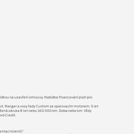
ídkou na uzavření smlouvy. Nabídka financování platí pro
sit, Ranger a vozy řady Custom se spalovacím motorem, 5 let
užená záruka 8 let nebo 160 000 km. Doba nebo km: Vždy
rd Credit.
entaci klientů“.