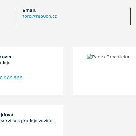
Email
ford@hlouch.cz
kovec
odeje
0 909 566
ejdová
servisu a prodeje vozidel