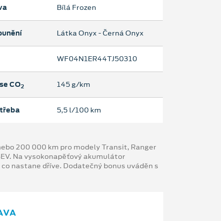
va
Bílá Frozen
ounění
Látka Onyx - Černá Onyx
WF04N1ER44TJ50310
se CO
145 g/km
2
třeba
5,5 l/100 km
y nebo 200 000 km pro modely Transit, Ranger
 BEV. Na vysokonapěťový akumulátor
, co nastane dříve. Dodatečný bonus uváděn s
AVA