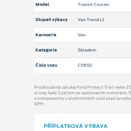
Model
Transit Courier
Stupeň výbavy
Van Trend L1
Karoserie
Van
Kategorie
Skladem
Číslo vozu
C0650
Prodloužená záruka Ford Protect 5 let nebo 1
a vozy řady Custom se spalovacím motorem, 5
a komponenty u elektrických vozů platí prodl
DPH.
PŘÍPLATKOVÁ VÝBAVA