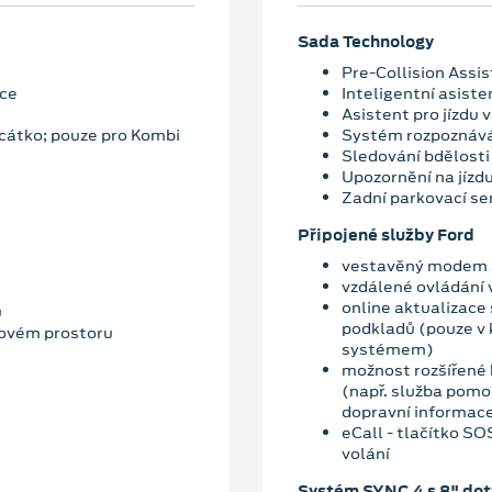
Sada Technology
Pre-Collision Assis
dce
Inteligentní asiste
Asistent pro jízdu v
cátko; pouze pro Kombi
Systém rozpoznává
Sledování bdělosti 
Upozornění na jízd
Zadní parkovací se
Připojené služby Ford
vestavěný modem s
vzdálené ovládání 
online aktualizace
u
podkladů (pouze v
dovém prostoru
systémem)
možnost rozšířené 
(např. služba pomoc
dopravní informace
eCall - tlačítko S
volání
Systém SYNC 4 s 8" do