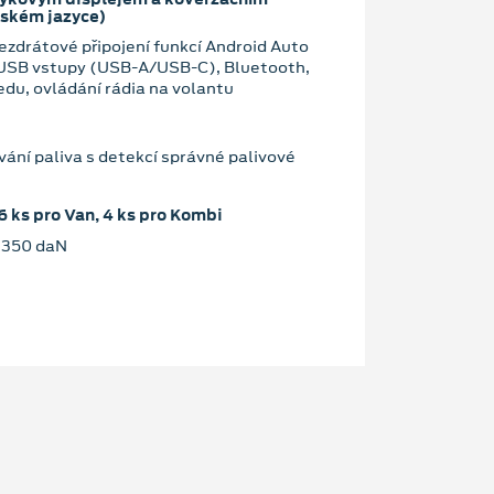
eském jazyce)
zdrátové připojení funkcí Android Auto
 USB vstupy (USB-A/USB-C), Bluetooth,
edu, ovládání rádia na volantu
ání paliva s detekcí správné palivové
6 ks pro Van, 4 ks pro Kombi
. 350 daN