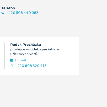
Telefon
+420 568 440 083
Radek Procházka
prodejce vozidel, specialista
užitkových vozů
E‑mail
+420 608 320 413