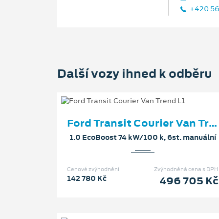
+420 56
Další vozy ihned k odběru
Ford Transit Courier Van Trend L1
1.0 EcoBoost 74 kW/100 k, 6st. manuální
Cenové zvýhodnění
Zvýhodněná cena s DPH
142 780 Kč
496 705 Kč