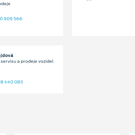
odeje
0 909 566
ejdová
servisu a prodeje vozidel
8 440 083