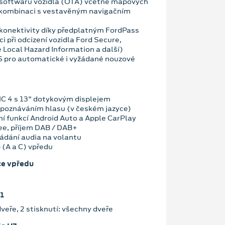
 softwaru vozidla (OTA) včetně mapových
 kombinaci s vestavěným navigačním
konektivity díky předplatným FordPass
i při odcizení vozidla Ford Secure,
 Local Hazard Information a další)
OS pro automatické i vyžádané nouzové
C 4 s 13" dotykovým displejem
zpoznáváním hlasu (v českém jazyce)
ní funkcí Android Auto a Apple CarPlay
ee, příjem DAB / DAB+
ládání audia na volantu
 (A a C) vpředu
ce vpředu
1
dveře, 2 stisknutí: všechny dveře