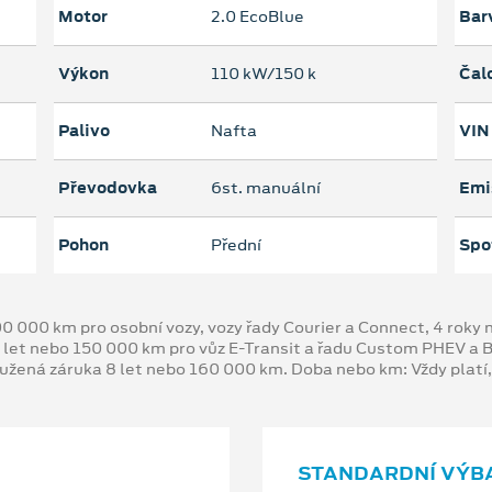
Motor
2.0 EcoBlue
Bar
Výkon
110 kW/150 k
Čal
Palivo
Nafta
VIN
Převodovka
6st. manuální
Emi
Pohon
Přední
Spo
00 000 km pro osobní vozy, vozy řady Courier a Connect, 4 rok
 let nebo 150 000 km pro vůz E-Transit a řadu Custom PHEV a
oužená záruka 8 let nebo 160 000 km. Doba nebo km: Vždy platí
STANDARDNÍ VÝB