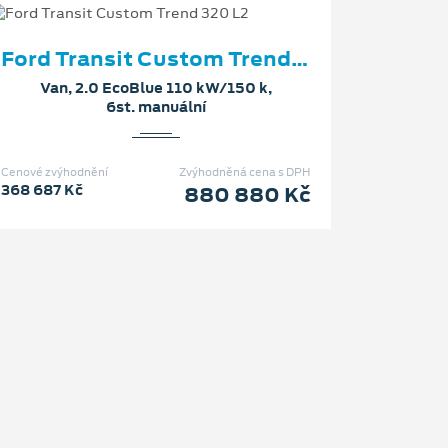
Ford Transit Custom Trend 320 L2
Van, 2.0 EcoBlue 110 kW/150 k,
6st. manuální
Cenové zvýhodnění
Zvýhodněná cena s DPH
368 687 Kč
880 880 Kč