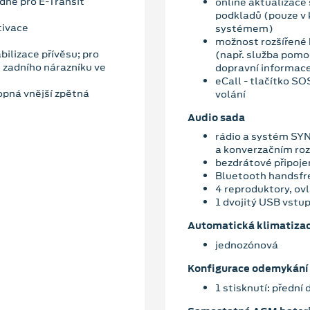
dně pro E-Transit
online aktualizace
podkladů (pouze v
tivace
systémem)
možnost rozšířené 
bilizace přívěsu; pro
(např. služba pomoc
 zadního nárazníku ve
dopravní informace
eCall - tlačítko S
opná vnější zpětná
volání
Audio sada
rádio a systém SYN
a konverzačním ro
bezdrátové připoje
Bluetooth handsfr
4 reproduktory, ov
1 dvojitý USB vstup
Automatická klimatiza
jednozónová
Konfigurace odemykání 
1 stisknutí: přední 