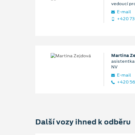
vedoucí pr
E‑mail
+420 73
Martina Z
asistentka 
NV
E‑mail
+420 56
Další vozy ihned k odběru