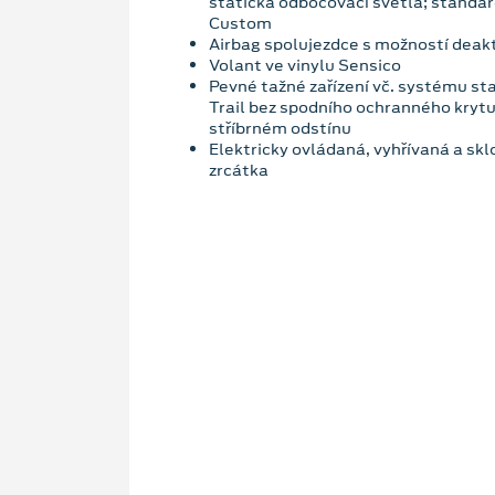
statická odbočovací světla; standar
Custom
Airbag spolujezdce s možností deak
Volant ve vinylu Sensico
Pevné tažné zařízení vč. systému sta
Trail bez spodního ochranného krytu
stříbrném odstínu
Elektricky ovládaná, vyhřívaná a skl
zrcátka