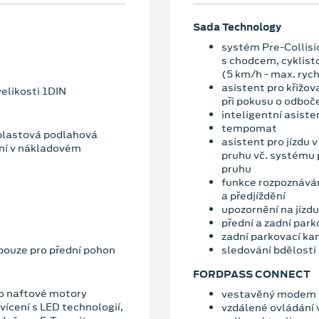
Sada Technology
systém Pre-Collisio
s chodcem, cyklist
(5 km/h - max. ryc
asistent pro křižov
elikosti 1DIN
při pokusu o odboč
inteligentní asiste
tempomat
 plastová podlahová
asistent pro jízdu 
ení v nákladovém
pruhu vč. systému 
pruhu
funkce rozpoznáván
a předjíždění
upozornění na jízdu
přední a zadní park
zadní parkovací k
pouze pro přední pohon
sledování bdělosti 
FORDPASS CONNECT
ro naftové motory
vestavěný modem s
vícení s LED technologií,
vzdálené ovládání 