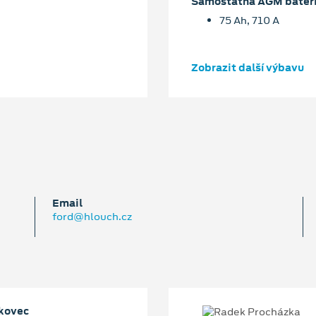
Samostatná AGM bater
75 Ah, 710 A
Zobrazit další výbavu
Email
ford@hlouch.cz
kovec