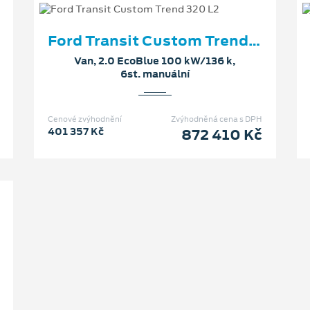
Ford Transit Custom Trend 320 L2
Van, 2.0 EcoBlue 100 kW/136 k,
6st. manuální
Cenové zvýhodnění
Zvýhodněná cena s DPH
401 357 Kč
872 410 Kč