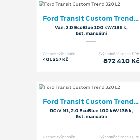
Ford Transit Custom Trend 320 L2
Van, 2.0 EcoBlue 100 kW/136 k,
6st. manuální
Cenové zvýhodnění
Zvýhodněná cena s DPH
401 357 Kč
872 410 Kč
Ford Transit Custom Trend 320 L2
DCiV N1, 2.0 EcoBlue 100 kW/136 k,
6st. manuální
Cenové zvýhodnění
Zvýhodněná cena s DPH