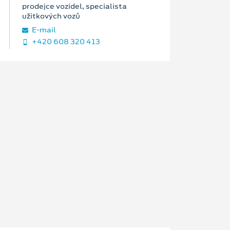
prodejce vozidel, specialista
užitkových vozů
E‑mail
+420 608 320 413