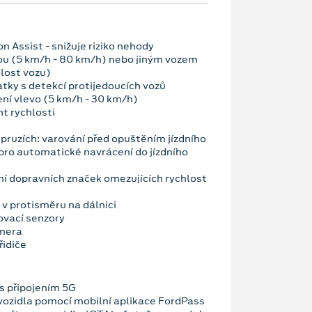
n Assist - snižuje riziko nehody
ou (5 km/h - 80 km/h) nebo jiným vozem
hlost vozu)
atky s detekcí protijedoucích vozů
ení vlevo (5 km/h - 30 km/h)
nt rychlosti
v pruzích: varování před opuštěním jízdního
pro automatické navrácení do jízdního
í dopravních značek omezujících rychlost
 v protisměru na dálnici
ovací senzory
amera
řidiče
 připojením 5G
vozidla pomocí mobilní aplikace FordPass