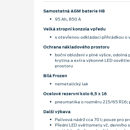
Samostatná AGM baterie H8
95 Ah, 850 A
Velká stropní konzola vpředu
s otevřenou odkládací přihrádkou o v
Ochrana nákladového prostoru
boční obložení v plné výšce, odolná
krytina a extra výkonné LED osvětl
prostoru
Bílá Frozen
nemetalický lak
Ocelové rezervní kolo 6,5 x 16
pneumatika o rozměru 215/65 R16; 
Další výbava
Palivová nádrž cca 70 l; pouze pro p
Přední LED světlomety vč. denního s