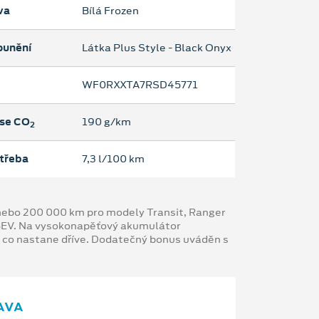
va
Bílá Frozen
ounění
Látka Plus Style - Black Onyx
WF0RXXTA7RSD45771
se CO
190 g/km
2
třeba
7,3 l/100 km
y nebo 200 000 km pro modely Transit, Ranger
 BEV. Na vysokonapěťový akumulátor
, co nastane dříve. Dodatečný bonus uváděn s
AVA