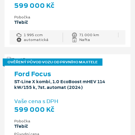
599 000 Kč
Pobočka
Třebíč
1 995 ccm
71 000 km
automatická
Nafta
OVĚŘENÝ PŮVOD VOZU OD PRVNÍHO MAJITELE
Ford Focus
ST-Line X kombi, 1.0 EcoBoost mHEV 114
kW/155 k, 7st. automat (2024)
Vaše cena s DPH
599 000 Kč
Pobočka
Třebíč
Původní cena