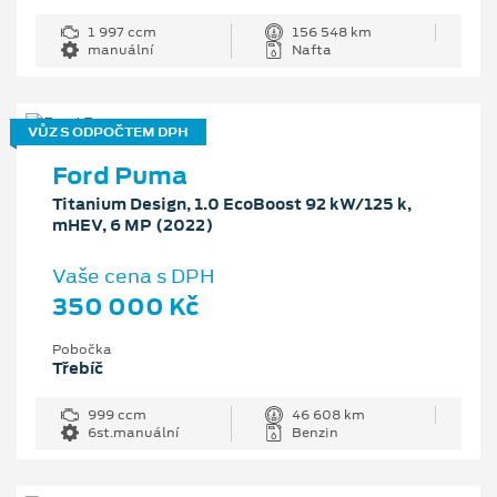
1 997 ccm
156 548 km
manuální
Nafta
VŮZ S ODPOČTEM DPH
Ford Puma
Titanium Design, 1.0 EcoBoost 92 kW/125 k,
mHEV, 6 MP (2022)
Vaše cena s DPH
350 000 Kč
Pobočka
Třebíč
999 ccm
46 608 km
6st.manuální
Benzin