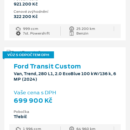
921 200 Kč
Cenové zvýhodnění
322 200 Kč
999 ccm
25 200 km
7st. Powershift
Benzin
VŮZ S ODPOČTEM DPH
Ford Transit Custom
Van, Trend, 280 L1, 2.0 EcoBlue 100 kW/136 k, 6
MP (2024)
Vaše cena s DPH
699 900 Kč
Pobočka
Třebíč
1 996 ccm
64 960 km