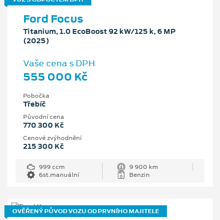
Ford Focus
Titanium, 1.0 EcoBoost 92 kW/125 k, 6 MP
(2025)
Vaše cena s DPH
555 000 Kč
Pobočka
Třebíč
Původní cena
770 300 Kč
Cenové zvýhodnění
215 300 Kč
999 ccm
9 900 km
6st.manuální
Benzin
OVĚŘENÝ PŮVOD VOZU OD PRVNÍHO MAJITELE