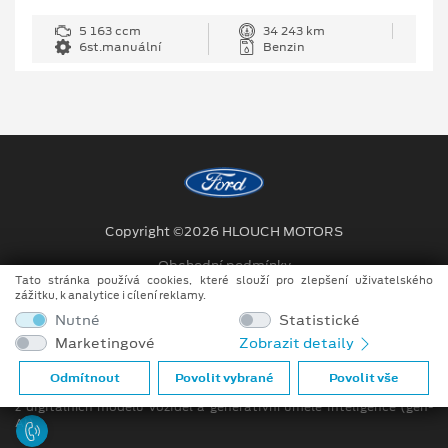
5 163 ccm
34 243 km
6st.manuální
Benzin
Copyright ©2026 HLOUCH MOTORS
Obchodní podmínky
Tato stránka používá cookies, které slouží pro zlepšení uživatelského
zážitku, k analytice i cílení reklamy.
Ochrana osobních údajů
Nutné
Statistické
Prohlášení o zpracování údajů konečných zákazníků
Marketingové
Zobrazit detaily
Při tvorbě videí a obrázků na tomto webu je využíváno kombinace
Odmítnout
Povolit vybrané
Povolit vše
tradičních fotografií či videí, počítačem generovaných snímků (CGI)
z digitálních modelů vozidel a generativní umělé inteligence (gen-
AI).