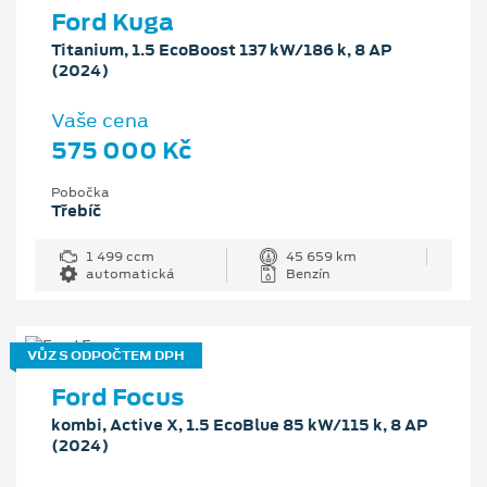
Ford Kuga
Titanium, 1.5 EcoBoost 137 kW/186 k, 8 AP
(2024)
Vaše cena
575 000 Kč
Pobočka
Třebíč
1 499 ccm
45 659 km
automatická
Benzín
VŮZ S ODPOČTEM DPH
Ford Focus
kombi, Active X, 1.5 EcoBlue 85 kW/115 k, 8 AP
(2024)