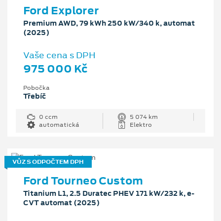
Ford Explorer
Premium AWD, 79 kWh 250 kW/340 k, automat
(2025)
Vaše cena s DPH
975 000 Kč
Pobočka
Třebíč
0 ccm
5 074 km
automatická
Elektro
VŮZ S ODPOČTEM DPH
Ford Tourneo Custom
Titanium L1, 2.5 Duratec PHEV 171 kW/232 k, e-
CVT automat (2025)