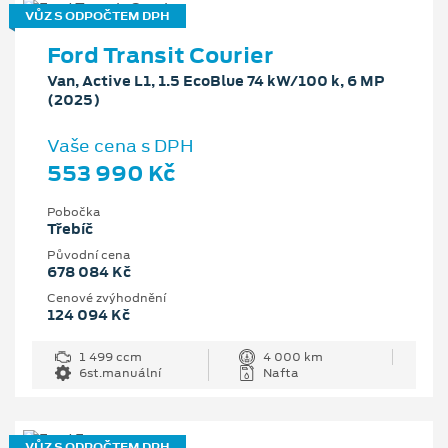
VŮZ S ODPOČTEM DPH
Ford Transit Courier
Van, Active L1, 1.5 EcoBlue 74 kW/100 k, 6 MP
(2025)
Vaše cena s DPH
553 990 Kč
Pobočka
Třebíč
Původní cena
678 084 Kč
Cenové zvýhodnění
124 094 Kč
1 499 ccm
4 000 km
6st.manuální
Nafta
VŮZ S ODPOČTEM DPH