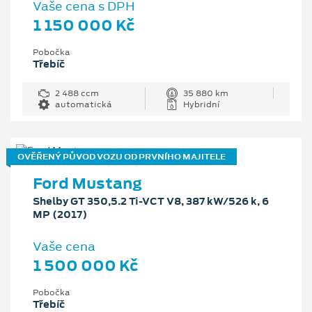
Vaše cena s DPH
1 150 000 Kč
Pobočka
Třebíč
2 488 ccm
35 880 km
automatická
Hybridní
OVĚŘENÝ PŮVOD VOZU OD PRVNÍHO MAJITELE
Ford Mustang
Shelby GT 350,5.2 Ti-VCT V8, 387 kW/526 k, 6
MP (2017)
Vaše cena
1 500 000 Kč
Pobočka
Třebíč