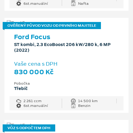
6st.manuální
Nafta
OVĚŘENÝ PŮVOD VOZU OD PRVNÍHO MAJITELE
Ford Focus
ST kombi, 2.3 EcoBoost 206 kW/280 k, 6 MP
(2022)
Vaše cena s DPH
830 000 Kč
Pobočka
Třebíč
2 261 ccm
14 500 km
6st.manuální
Benzin
VŮZ S ODPOČTEM DPH