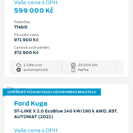
Vaše cena s DPH
599 000 Kč
Pobočka
Třebíč
Původní cena
971 900 Kč
Cenové zvýhodnění
372 900 Kč
1 499 ccm
23 000 km
automatická
Nafta
OVĚŘENÝ PŮVOD VOZU OD PRVNÍHO MAJITELE
Ford Kuga
ST-LINE X 2.0 EcoBlue 140 kW/190 k AWD, 8ST.
AUTOMAT (2021)
Vaše cena s DPH