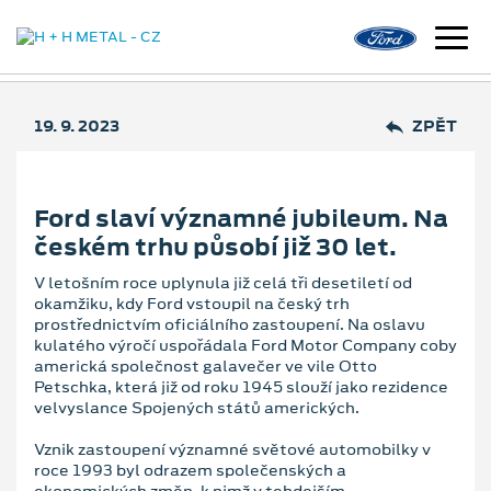
19. 9. 2023
ZPĚT
Ford slaví významné jubileum. Na
českém trhu působí již 30 let.
V letošním roce uplynula již celá tři desetiletí od
okamžiku, kdy Ford vstoupil na český trh
prostřednictvím oficiálního zastoupení. Na oslavu
kulatého výročí uspořádala Ford Motor Company coby
americká společnost galavečer ve vile Otto
Petschka, která již od roku 1945 slouží jako rezidence
velvyslance Spojených států amerických.
Vznik zastoupení významné světové automobilky v
roce 1993 byl odrazem společenských a
ekonomických změn, k nimž v tehdejším