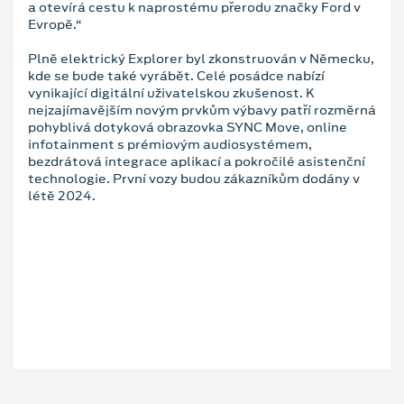
a otevírá cestu k naprostému přerodu značky Ford v
Evropě.“
Plně elektrický Explorer byl zkonstruován v Německu,
kde se bude také vyrábět. Celé posádce nabízí
vynikající digitální uživatelskou zkušenost. K
nejzajímavějším novým prvkům výbavy patří rozměrná
pohyblivá dotyková obrazovka SYNC Move, online
infotainment s prémiovým audiosystémem,
bezdrátová integrace aplikací a pokročilé asistenční
technologie. První vozy budou zákazníkům dodány v
létě 2024.