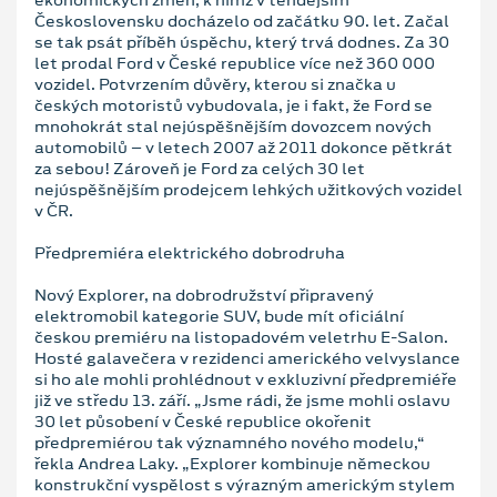
Československu docházelo od začátku 90. let. Začal
se tak psát příběh úspěchu, který trvá dodnes. Za 30
let prodal Ford v České republice více než 360 000
vozidel. Potvrzením důvěry, kterou si značka u
českých motoristů vybudovala, je i fakt, že Ford se
mnohokrát stal nejúspěšnějším dovozcem nových
automobilů – v letech 2007 až 2011 dokonce pětkrát
za sebou! Zároveň je Ford za celých 30 let
nejúspěšnějším prodejcem lehkých užitkových vozidel
v ČR.
Předpremiéra elektrického dobrodruha
Nový Explorer, na dobrodružství připravený
elektromobil kategorie SUV, bude mít oficiální
českou premiéru na listopadovém veletrhu E-Salon.
Hosté galavečera v rezidenci amerického velvyslance
si ho ale mohli prohlédnout v exkluzivní předpremiéře
již ve středu 13. září. „Jsme rádi, že jsme mohli oslavu
30 let působení v České republice okořenit
předpremiérou tak významného nového modelu,“
řekla Andrea Laky. „Explorer kombinuje německou
konstrukční vyspělost s výrazným americkým stylem