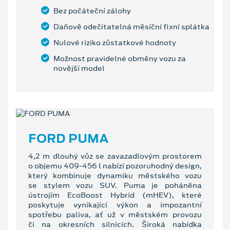
Bez počáteční zálohy
Daňově odečitatelná měsíční fixní splátka
Nulové riziko zůstatkové hodnoty
Možnost pravidelné obměny vozu za
novější model
FORD PUMA
4,2 m dlouhý vůz se zavazadlovým prostorem
o objemu 409-456 l nabízí pozoruhodný design,
který kombinuje dynamiku městského vozu
se stylem vozu SUV. Puma je poháněna
ústrojím EcoBoost Hybrid (mHEV), které
poskytuje vynikající výkon a impozantní
spotřebu paliva, ať už v městském provozu
či na okresních silnicích. Široká nabídka