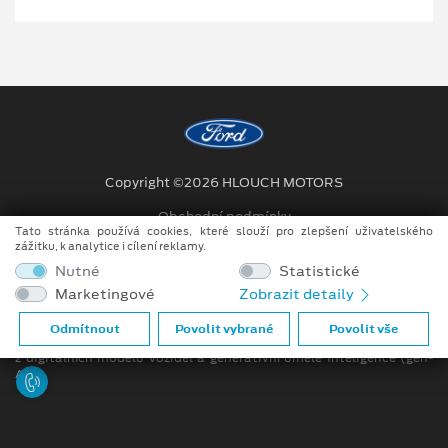
Copyright ©2026 HLOUCH MOTORS
Obchodní podmínky
Tato stránka používá cookies, které slouží pro zlepšení uživatelského
zážitku, k analytice i cílení reklamy.
Ochrana osobních údajů
Nutné
Statistické
Prohlášení o zpracování údajů konečných zákazníků
Marketingové
Zobrazit detaily
Při tvorbě videí a obrázků na tomto webu je využíváno kombinace
Odmítnout
Povolit vybrané
Povolit vše
tradičních fotografií či videí, počítačem generovaných snímků (CGI)
z digitálních modelů vozidel a generativní umělé inteligence (gen-
AI).