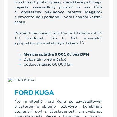
praktických prvků výbavy, mezi které patří např.
největší zavazadlový prostor ve své třídě
či dodatečný nákladový prostor MegaBox
s omyvatelnou podlahou, vám usnadní každou
cestu.
Příklad financování Ford Puma Titanium mHEV
1.0 EcoBoost, 125 k, 6st. manuální,
[*]
s příplatkovým metalickým lakem:
Měsíční splátka 6 001 Kč bez DPH
Doba nájmu 48 měsíců
Celkový nájezd 60 000 km
FORD KUGA
4,6 m dlouhý Ford Kuga se zavazadlovým
prostorem o objemu 518-645 l kombinuje
elegantní styl s všestranností a nevídanou
hospodárností. Verze s hybridním a plug-in