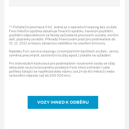
Počáteční akontace 0 Kč. Jedná se o operativní leasing bez služeb.
[*]
Fixní měsíční splátka obsahuje finanční splátku, havarijní pojištění,
pojištění odpovědnosti za škody způsobené provozem vozidla, silniční
daň, poplatky za rádio. Příklady financování platí pro podnikatele do
31. 12. 2021 a nejsou závaznou nabídkou na uzavření smlouvy.
Nabídku Full-service leasingu (s kompletním balíčkem služeb - servis,
výměna pneumatik, asistenční služby apod.) získáte na vyžádání.
Pro individuální kalkulace pro podnikatele i soukromé osoby se vždy
obracejte na autorizovaného prodejce Ford, který zohlední i vaše
potřeby týkající se například doby nájmu (od 24 do 60 měsíců) nebo
celkového nájezdu (až do 200 000 km).
VOZY IHNED K ODBĚRU