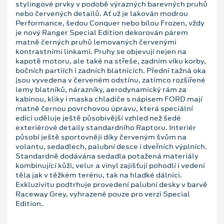
stylingové prvky v podobě výrazných barevných pruhů
nebo červených detailů. Ať už je lakován modrou
Performance, šedou Conquer nebo bílou Frozen, vždy
je nový Ranger Special Edition dekorován párem
matně černých pruhů lemovaných červenými
kontrastními linkami. Pruhy se objevují nejen na
kapotě motoru, ale také na střeše, zadním víku korby,
bočních partiích i zadních blatnících. Přední tažná oka
jsou vyvedena v červeném odstínu, zatímco rozšířené
lemy blatníků, nárazníky, aerodynamický rám za
kabinou, kliky i maska chladiče s nápisem FORD mají
matně černou povrchovou úpravu, která speciální
edici uděluje ještě působivější vzhled než šedé
exteriérové detaily standardního Raptoru. Interiér
působí ještě sportovněji díky červeným švům na
volantu, sedadlech, palubní desce i dveřních výplních.
Standardně dodávána sedadla potažená materiály
kombinující kůži, velur a vinyl zajišťují pohodlí i vedení
těla jak v těžkém terénu, tak na hladké dálnici.
Exkluzivitu podtrhuje provedení palubní desky v barvě
Raceway Grey, vyhrazené pouze pro verzi Special
Edition.