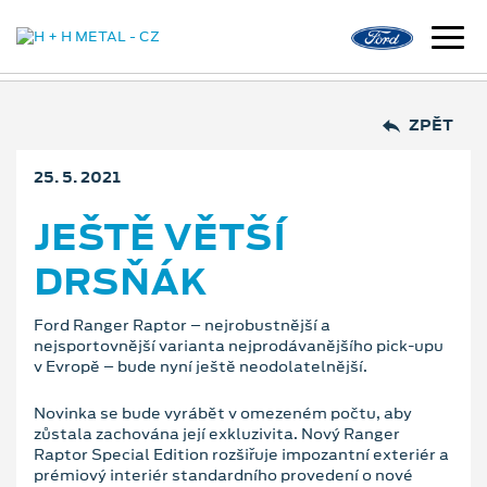
ZPĚT
25. 5. 2021
JEŠTĚ VĚTŠÍ
DRSŇÁK
Ford Ranger Raptor – nejrobustnější a
nejsportovnější varianta nejprodávanějšího pick-upu
v Evropě – bude nyní ještě neodolatelnější.
Novinka se bude vyrábět v omezeném počtu, aby
zůstala zachována její exkluzivita. Nový Ranger
Raptor Special Edition rozšiřuje impozantní exteriér a
prémiový interiér standardního provedení o nové