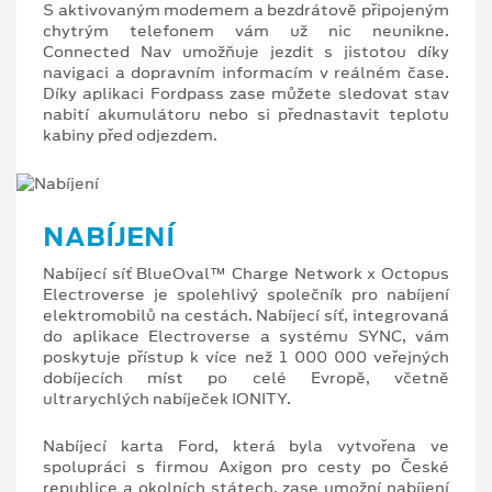
S aktivovaným modemem a bezdrátově připojeným
chytrým telefonem vám už nic neunikne.
Connected Nav umožňuje jezdit s jistotou díky
navigaci a dopravním informacím v reálném čase.
Díky aplikaci Fordpass zase můžete sledovat stav
nabití akumulátoru nebo si přednastavit teplotu
kabiny před odjezdem.
NABÍJENÍ
Nabíjecí síť BlueOval™ Charge Network x Octopus
Electroverse je spolehlivý společník pro nabíjení
elektromobilů na cestách. Nabíjecí síť, integrovaná
do aplikace Electroverse a systému SYNC, vám
poskytuje přístup k více než 1 000 000 veřejných
dobíjecích míst po celé Evropě, včetně
ultrarychlých nabíječek IONITY.
Nabíjecí karta Ford, která byla vytvořena ve
spolupráci s firmou Axigon pro cesty po České
republice a okolních státech, zase umožní nabíjení