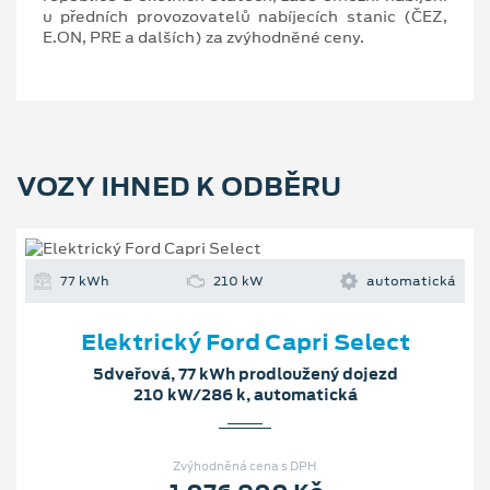
u předních provozovatelů nabíjecích stanic (ČEZ,
E.ON, PRE a dalších) za zvýhodněné ceny.
VOZY IHNED K ODBĚRU
77 kWh
210 kW
automatická
Elektrický Ford Capri Select
5dveřová, 77 kWh prodloužený dojezd
210 kW/286 k, automatická
Zvýhodněná cena s DPH