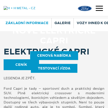
ZÁKLADNÍ INFORMACE
GALERIE
VOZY IHNED K 
NOVÉ ELEKTRICKÉ
CAPRI
ELEKTRICKÉ CAPRI
CENOVÁ NABÍDKA
CENÍK
TESTOVACÍ JÍZDA
LEGENDA JE ZPĚT.
Ford Capri je tady – sportovní duch a praktický design
SUV. Plně elektrický crossover s moderními
technologiemi, ikonickým vzhledem a skvělým dojezdem.
Dostupný ve třech výbavových stupních. Není to pouze
další rodinné auto, ale je to symbol. Symbol, který