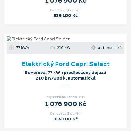
1 076 900 Kč
Cenové zvýhodnění
339 100 Kč
77 kWh
210 kW
automatická
Elektrický Ford Capri Select
5dveřová, 77 kWh prodloužený dojezd
210 kW/286 k, automatická
Zvýhodněná cena s DPH
1 076 900 Kč
Cenové zvýhodnění
339 100 Kč