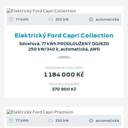
77 kWh
250 kW
automatická
Elektrický Ford Capri Collection
5dveřová, 77 kWh PRODLOUŽENÝ DOJEZD
250 kW/340 k, automatická, AWD
Zvýhodněná cena s DPH
1 184 000 Kč
Cenové zvýhodnění
370 900 Kč
77 kWh
250 kW
automatická