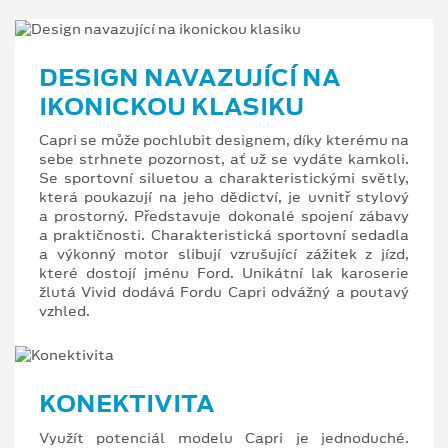
DESIGN NAVAZUJÍCÍ NA
IKONICKOU KLASIKU
Capri se může pochlubit designem, díky kterému na
sebe strhnete pozornost, ať už se vydáte kamkoli.
Se sportovní siluetou a charakteristickými světly,
která poukazují na jeho dědictví, je uvnitř stylový
a prostorný. Představuje dokonalé spojení zábavy
a praktičnosti. Charakteristická sportovní sedadla
a výkonný motor slibují vzrušující zážitek z jízd,
které dostojí jménu Ford. Unikátní lak karoserie
žlutá Vivid dodává Fordu Capri odvážný a poutavý
vzhled.
KONEKTIVITA
Využít potenciál modelu Capri je jednoduché.