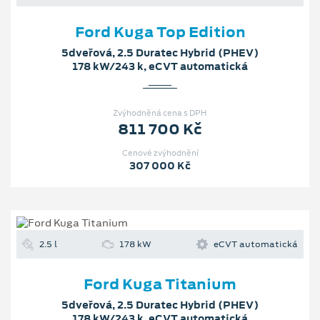
Ford Kuga Top Edition
5dveřová, 2.5 Duratec Hybrid (PHEV)
178 kW/243 k, eCVT automatická
Zvýhodněná cena s DPH
811 700 Kč
Cenové zvýhodnění
307 000 Kč
2.5 l
178 kW
eCVT automatická
Ford Kuga Titanium
5dveřová, 2.5 Duratec Hybrid (PHEV)
178 kW/243 k, eCVT automatická