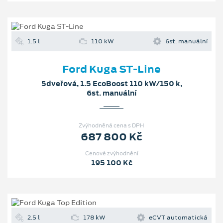
1.5 l
110 kW
6st. manuální
Ford Kuga ST-Line
5dveřová, 1.5 EcoBoost 110 kW/150 k,
6st. manuální
Zvýhodněná cena s DPH
687 800 Kč
Cenové zvýhodnění
195 100 Kč
2.5 l
178 kW
eCVT automatická