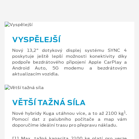
VYSPĚLEJŠÍ
Nový 13,2" dotykový displej systému SYNC 4
poskytuje ještě lepší možnosti konektivity díky
podpoře bezdrátového připojení Apple CarPlay a
Android Auto, 5G modemu a bezdrátovým
aktualizacím vozidla.
VĚTŠÍ TAŽNÁ SÍLA
1
Nové hybridy Kuga utáhnou více, a to až 2100 kg
.
Pomocí dat z palubního počítače a map vám
doporučíme ideální trasu pro přepravu nákladu.
[1] Max. tažná kapacita 2100 kg platí pro verze