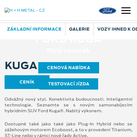
ZÁKLADNÍ INFORMACE
GALERIE
VOZY IHNED K 
FORD KUGA
Plný novinek
KUGA
CENOVÁ NABÍDKA
CENÍK
TESTOVACÍ JÍZDA
Odvážný nový styl. Konektivita budoucnosti. Inteligentní
technologie. Seznamte se s novým samonabíjecím
hybridním SUV Ford Kuga®. Nabitý výkonem.
Dostupné také jako také jako Plug-In Hybrid nebo se
zážehovým motorem Ecoboost, a to v provedení Titanium,
ST-Line nebo v rámci nové řady Active.