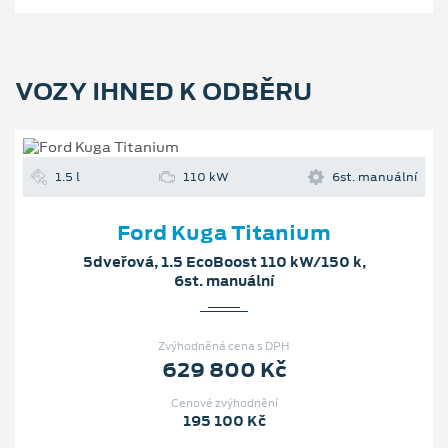
VOZY IHNED K ODBĚRU
1.5 l
110 kW
6st. manuální
Ford Kuga Titanium
5dveřová, 1.5 EcoBoost 110 kW/150 k,
6st. manuální
Zvýhodněná cena s DPH
629 800 Kč
Cenové zvýhodnění
195 100 Kč