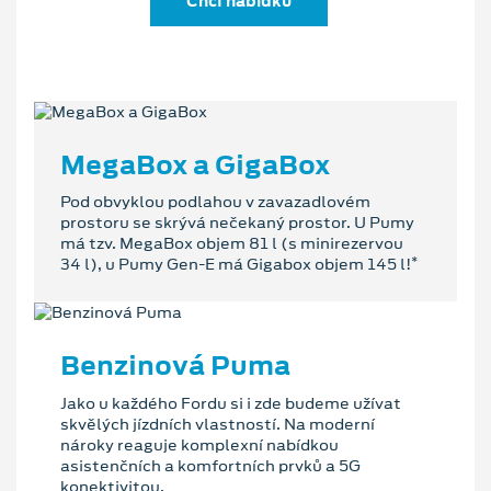
Chci nabídku
MegaBox a GigaBox
Pod obvyklou podlahou v zavazadlovém
prostoru se skrývá nečekaný prostor. U Pumy
má tzv. MegaBox objem 81 l (s minirezervou
*
34 l), u Pumy Gen-E má Gigabox objem 145 l!
Benzinová Puma
Jako u každého Fordu si i zde budeme užívat
skvělých jízdních vlastností. Na moderní
nároky reaguje komplexní nabídkou
asistenčních a komfortních prvků a 5G
konektivitou.