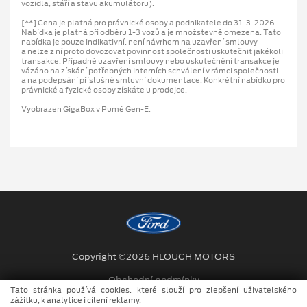
vozidla, stáří a stavu akumulátoru).
[**] Cena je platná pro právnické osoby a podnikatele do 31. 3. 2026.
Nabídka je platná při odběru 1-3 vozů a je množstevně omezena. Tato
nabídka je pouze indikativní, není návrhem na uzavření smlouvy
a nelze z ní proto dovozovat povinnost společnosti uskutečnit jakékoli
transakce. Případné uzavření smlouvy nebo uskutečnění transakce je
vázáno na získání potřebných interních schválení v rámci společnosti
a na podepsání příslušné smluvní dokumentace. Konkrétní nabídku pro
právnické a fyzické osoby získáte u prodejce.
Vyobrazen GigaBox v Pumě Gen-E.
Copyright ©2026 HLOUCH MOTORS
Obchodní podmínky
Tato stránka používá cookies, které slouží pro zlepšení uživatelského
zážitku, k analytice i cílení reklamy.
Ochrana osobních údajů