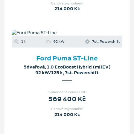
Cenové zvýhodnění
214 000 Kč
1 l
92 kW
7st. Powershift
Ford Puma ST-Line
5dveřová, 1.0 EcoBoost Hybrid (mHEV)
92 kW/125 k, 7st. Powershift
Zvýhodněná cena s DPH
569 400 Kč
Cenové zvýhodnění
214 000 Kč