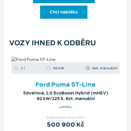
Chci nabídku
VOZY IHNED K ODBĚRU
1 l
92 kW
6st. manuální
Ford Puma ST-Line
5dveřová, 1.0 EcoBoost Hybrid (mHEV)
92 kW/125 k, 6st. manuální
Zvýhodněná cena s DPH
500 900 Kč