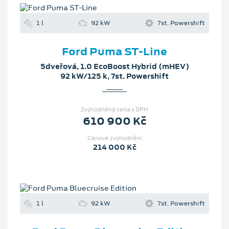
1 l
92 kW
7st. Powershift
Ford Puma ST-Line
5dveřová, 1.0 EcoBoost Hybrid (mHEV)
92 kW/125 k, 7st. Powershift
Zvýhodněná cena s DPH
610 900 Kč
Cenové zvýhodnění
214 000 Kč
1 l
92 kW
7st. Powershift