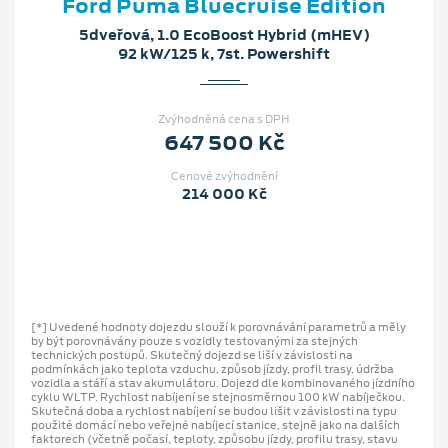
Ford Puma Bluecruise Edition
5dveřová, 1.0 EcoBoost Hybrid (mHEV)
92 kW/125 k, 7st. Powershift
Zvýhodněná cena s DPH
647 500 Kč
Cenové zvýhodnění
214 000 Kč
[*] Uvedené hodnoty dojezdu slouží k porovnávání parametrů a měly
by být porovnávány pouze s vozidly testovanými za stejných
technických postupů. Skutečný dojezd se liší v závislosti na
podmínkách jako teplota vzduchu, způsob jízdy, profil trasy, údržba
vozidla a stáří a stav akumulátoru. Dojezd dle kombinovaného jízdního
cyklu WLTP. Rychlost nabíjení se stejnosměrnou 100 kW nabíječkou.
Skutečná doba a rychlost nabíjení se budou lišit v závislosti na typu
použité domácí nebo veřejné nabíjecí stanice, stejně jako na dalších
faktorech (včetně počasí, teploty, způsobu jízdy, profilu trasy, stavu