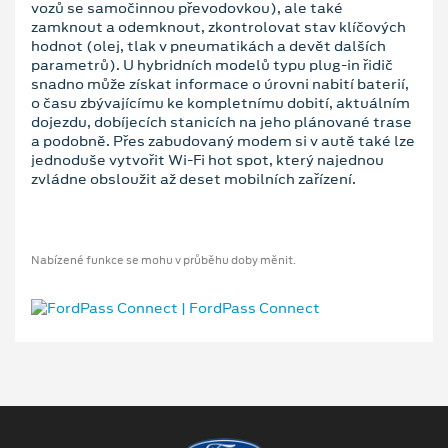
vozů se samočinnou převodovkou), ale také
zamknout a odemknout, zkontrolovat stav klíčových
hodnot (olej, tlak v pneumatikách a devět dalších
parametrů). U hybridních modelů typu plug-in řidič
snadno může získat informace o úrovni nabití baterií,
o času zbývajícímu ke kompletnímu dobití, aktuálním
dojezdu, dobíjecích stanicích na jeho plánované trase
a podobně. Přes zabudovaný modem si v autě také lze
jednoduše vytvořit Wi-Fi hot spot, který najednou
zvládne obsloužit až deset mobilních zařízení.
Nabízené funkce se mohu v průběhu doby měnit.