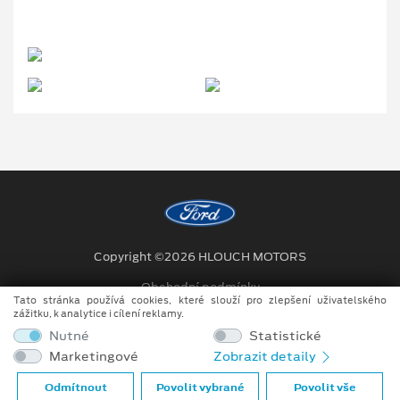
Copyright ©2026 HLOUCH MOTORS
Obchodní podmínky
Tato stránka používá cookies, které slouží pro zlepšení uživatelského
zážitku, k analytice i cílení reklamy.
Ochrana osobních údajů
Nutné
Statistické
Prohlášení o zpracování údajů konečných zákazníků
Marketingové
Zobrazit detaily
Při tvorbě videí a obrázků na tomto webu je využíváno kombinace
Odmítnout
Povolit vybrané
Povolit vše
tradičních fotografií či videí, počítačem generovaných snímků (CGI)