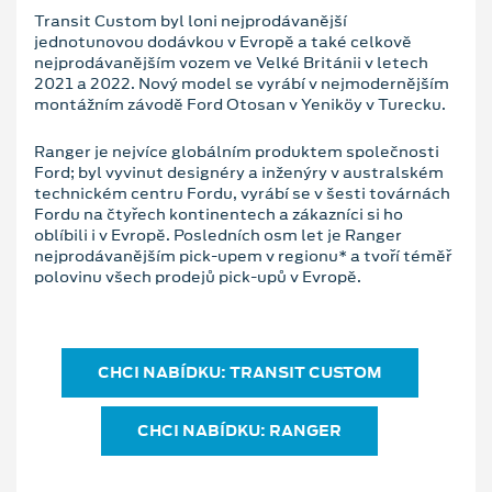
Transit Custom byl loni nejprodávanější
jednotunovou dodávkou v Evropě a také celkově
nejprodávanějším vozem ve Velké Británii v letech
2021 a 2022. Nový model se vyrábí v nejmodernějším
montážním závodě Ford Otosan v Yeniköy v Turecku.
Ranger je nejvíce globálním produktem společnosti
Ford; byl vyvinut designéry a inženýry v australském
technickém centru Fordu, vyrábí se v šesti továrnách
Fordu na čtyřech kontinentech a zákazníci si ho
oblíbili i v Evropě. Posledních osm let je Ranger
nejprodávanějším pick-upem v regionu* a tvoří téměř
polovinu všech prodejů pick-upů v Evropě.
CHCI NABÍDKU: TRANSIT CUSTOM
CHCI NABÍDKU: RANGER