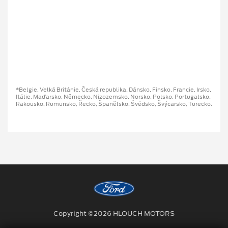
*Belgie, Velká Británie, Česká republika, Dánsko, Finsko, Francie, Irsko,
Itálie, Maďarsko, Německo, Nizozemsko, Norsko, Polsko, Portugalsko,
Rakousko, Rumunsko, Řecko, Španělsko, Švédsko, Švýcarsko, Turecko.
Copyright ©2026 HLOUCH MOTORS