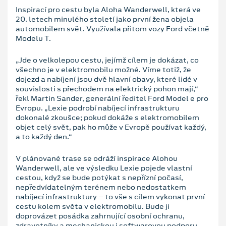
Inspirací pro cestu byla Aloha Wanderwell, která ve
20. letech minulého století jako první žena objela
automobilem svět. Využívala přitom vozy Ford včetně
Modelu T.
„Jde o velkolepou cestu, jejímž cílem je dokázat, co
všechno je v elektromobilu možné. Víme totiž, že
dojezd a nabíjení jsou dvě hlavní obavy, které lidé v
souvislosti s přechodem na elektrický pohon mají,“
řekl Martin Sander, generální ředitel Ford Model e pro
Evropu. „Lexie podrobí nabíjecí infrastrukturu
dokonalé zkoušce; pokud dokáže s elektromobilem
objet celý svět, pak ho může v Evropě používat každý,
a to každý den.“
V plánované trase se odráží inspirace Alohou
Wanderwell, ale ve výsledku Lexie pojede vlastní
cestou, když se bude potýkat s nepřízní počasí,
nepředvídatelným terénem nebo nedostatkem
nabíjecí infrastruktury – to vše s cílem vykonat první
cestu kolem světa v elektromobilu. Bude ji
doprovázet posádka zahrnující osobní ochranu,
zdravotníky a mechanickou i softwarovou podporu,